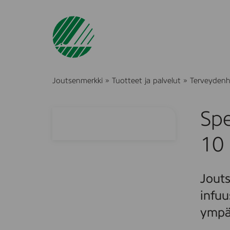
Joutsenmerkki
»
Tuotteet ja palvelut
»
Terveydenh
Sp
10
Jouts
infuu
ympär