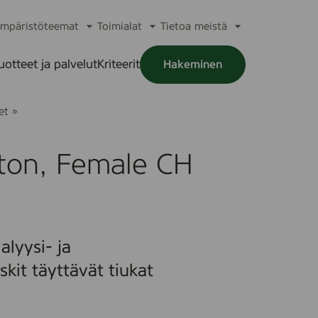
mpäristöteemat
Toimialat
Tietoa meistä
a
Avaa
Avaa
Avaa
alikko
alavalikko
alavalikko
alavalikko
uotteet ja palvelut
Kriteerit
Hakeminen
a
alikko
S
et
»
p
e
e
ton, Female CH
d
i
C
a
t
h
®
alyysi- ja
S
t
skit täyttävät tiukat
a
n
d
a