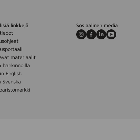
isiä linkkejä
Sosiaalinen media
tiedot
Instagram
Facebook
LinkedIn
Youtube
usohjeet
sportaali
avat materiaalit
a hankinnoilla
 in English
å Svenska
äristömerkki