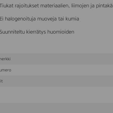
Tiukat rajoitukset materiaalien, liimojen ja pintakä
Ei halogenoituja muoveja tai kumia
Suunniteltu kierrätys huomioiden
merkki
umero
it