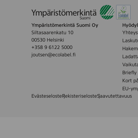
Ympäristömerkintä Suomi Oy
Hyödyll
Siltasaarenkatu 10
Yhteys
00530 Helsinki
Laskut
+358 9 6122 5000
Hakemu
joutsen@ecolabel.fi
Ladatt
Vaikut
Briefly
Kort p
EU-ymp
Evästeseloste
Rekisteriseloste
Saavutettavuus