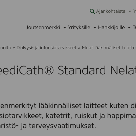
Ajankohtaista
Y
Ava
alav
Joutsenmerkki
Yrityksille
Hankkijoille
T
Avaa
Avaa
Ava
alavalikko
alavalikko
alav
uolto
»
Dialyysi- ja infuusiotarvikkeet
»
Muut lääkinnälliset tuotte
eediCath® Standard Nela
enmerkityt lääkinnälliset laitteet kuten di
siotarvikkeet, katetrit, ruiskut ja happima
istö- ja terveysvaatimukset.