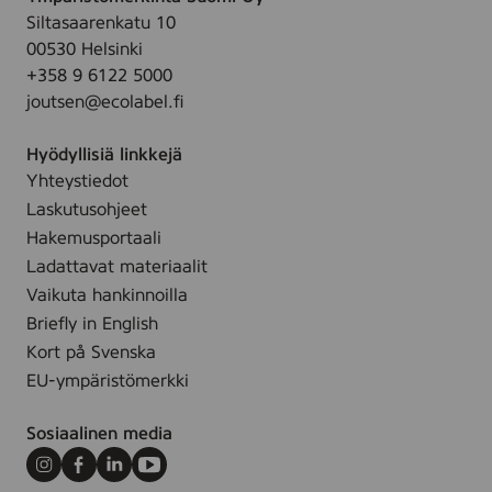
Siltasaarenkatu 10
00530 Helsinki
+358 9 6122 5000
joutsen@ecolabel.fi
Hyödyllisiä linkkejä
Yhteystiedot
Laskutusohjeet
Hakemusportaali
Ladattavat materiaalit
Vaikuta hankinnoilla
Briefly in English
Kort på Svenska
EU-ympäristömerkki
Sosiaalinen media
Instagram
Facebook
LinkedIn
Youtube