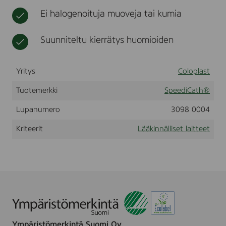
e
t
i
t
Ei halogenoituja muoveja tai kumia
l
o
t
a
t
u
t
a
o
Suunniteltu kierrätys huomioiden
o
r
t
n
v
t
,
i
e
Yritys
B
Coloplast
k
e
o
y
k
t
Tuotemerkki
SpeediCath®
C
e
H
Lupanumero
3098 0004
e
8
t
Kriteerit
Lääkinnälliset laitteet
Ympäristömerkintä Suomi Oy