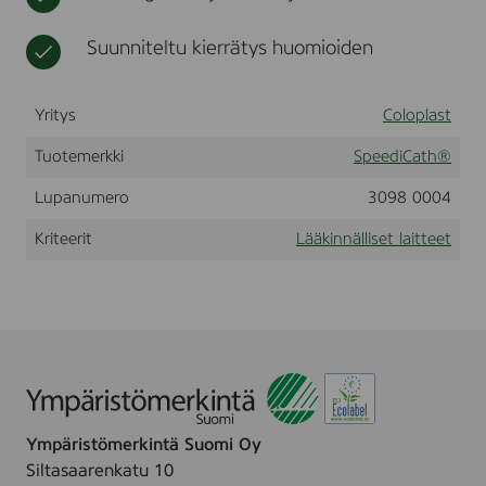
e
t
i
t
,
o
t
Suunniteltu kierrätys huomioiden
C
t
u
H
a
o
1
r
t
4
Yritys
Coloplast
v
t
i
e
Tuotemerkki
SpeediCath®
k
e
k
t
Lupanumero
3098 0004
e
e
Kriteerit
Lääkinnälliset laitteet
t
Ympäristömerkintä Suomi Oy
Siltasaarenkatu 10