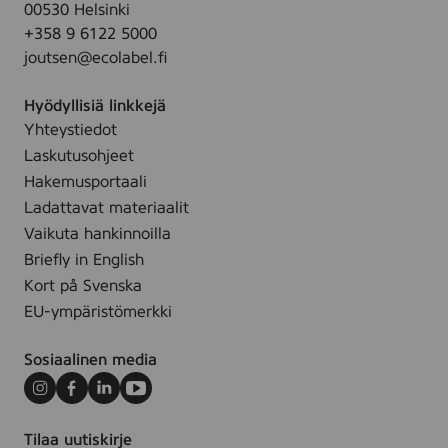
00530 Helsinki
+358 9 6122 5000
joutsen@ecolabel.fi
Hyödyllisiä linkkejä
Yhteystiedot
Laskutusohjeet
Hakemusportaali
Ladattavat materiaalit
Vaikuta hankinnoilla
Briefly in English
Kort på Svenska
EU-ympäristömerkki
Sosiaalinen media
Instagram
Facebook
LinkedIn
Youtube
Tilaa uutiskirje