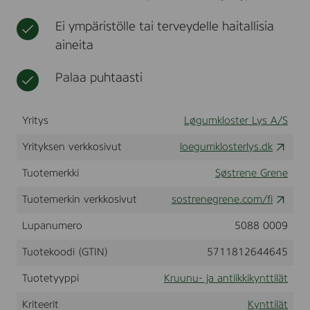
n
t
l
K
Ei ympäristölle tai terveydelle haitallisia
i
r
i
aineita
o
n
n
a
e
Palaa puhtaasti
t
l
y
s
Yritys
Løgumkloster Lys A/S
-
2
Yrityksen verkkosivut
loegumklosterlys.dk
,
2
x
Tuotemerkki
Søstrene Grene
1
9
Tuotemerkin verkkosivut
sostrenegrene.com/fi
c
m
Lupanumero
5088 0009
-
F
Tuotekoodi (GTIN)
5711812644645
a
r
Tuotetyyppi
Kruunu- ja antiikkikynttilät
v
e
Kriteerit
Kynttilät
t