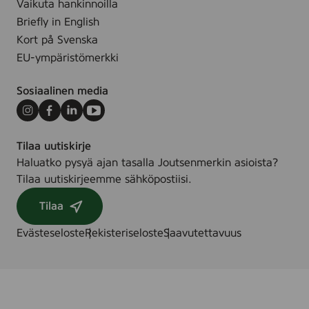
Vaikuta hankinnoilla
Briefly in English
Kort på Svenska
EU-ympäristömerkki
Sosiaalinen media
Instagram
Facebook
LinkedIn
Youtube
Tilaa uutiskirje
Haluatko pysyä ajan tasalla Joutsenmerkin asioista?
Tilaa uutiskirjeemme sähköpostiisi.
Tilaa
Evästeseloste
Rekisteriseloste
Saavutettavuus