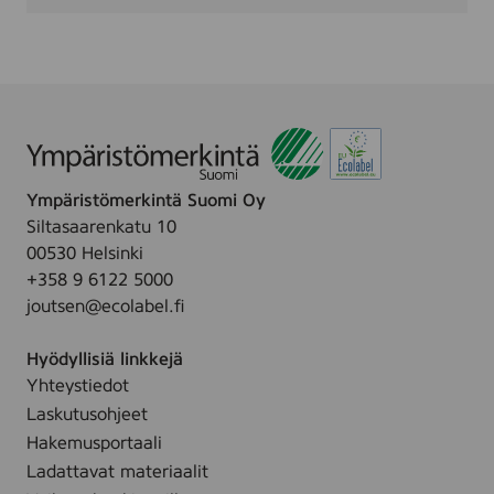
-
D
i
p
D
y
e
-
2
-
Ympäristömerkintä Suomi Oy
P
Siltasaarenkatu 10
A
00530 Helsinki
K
+358 9 6122 5000
joutsen@ecolabel.fi
Hyödyllisiä linkkejä
Yhteystiedot
Laskutusohjeet
Hakemusportaali
Ladattavat materiaalit