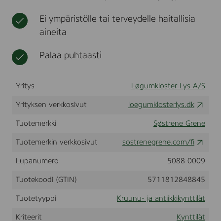
c
t
l
m
Ei ympäristölle tai terveydelle haitallisia
i
.
i
aineita
-
n
S
a
t
Palaa puhtaasti
t
e
a
r
Yritys
Løgumkloster Lys A/S
i
n
Yrityksen verkkosivut
loegumklosterlys.dk
K
r
o
Tuotemerkki
Søstrene Grene
n
e
Tuotemerkin verkkosivut
sostrenegrene.com/fi
l
y
Lupanumero
5088 0009
s
-
Tuotekoodi (GTIN)
5711812848845
R
i
Tuotetyyppi
Kruunu- ja antiikkikynttilät
l
l
Kriteerit
Kynttilät
e