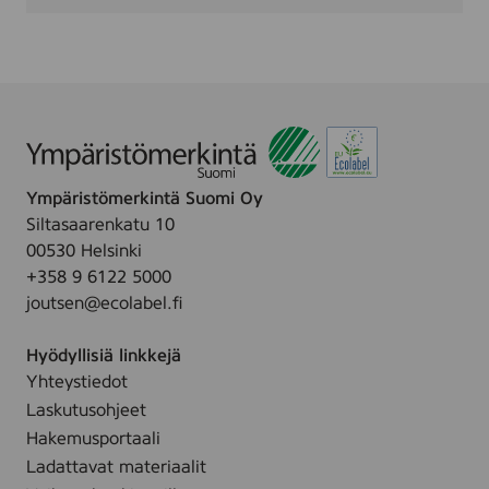
-
R
o
s
e
M
i
x
-
2
Ympäristömerkintä Suomi Oy
-
Siltasaarenkatu 10
P
00530 Helsinki
A
K
+358 9 6122 5000
joutsen@ecolabel.fi
Hyödyllisiä linkkejä
Yhteystiedot
Laskutusohjeet
Hakemusportaali
Ladattavat materiaalit