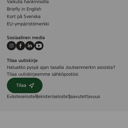
Vaikuta hankinnoilla
Briefly in English
Kort på Svenska
EU-ympäristömerkki
Sosiaalinen media
Instagram
Facebook
LinkedIn
Youtube
Tilaa uutiskirje
Haluatko pysyä ajan tasalla Joutsenmerkin asioista?
Tilaa uutiskirjeemme sähköpostiisi.
Tilaa
Evästeseloste
Rekisteriseloste
Saavutettavuus