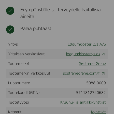
c
t
l
m
Ei ympäristölle tai terveydelle haitallisia
i
.
i
aineita
-
n
S
a
t
Palaa puhtaasti
t
e
a
r
Yritys
Løgumkloster Lys A/S
i
n
Yrityksen verkkosivut
loegumklosterlys.dk
K
r
o
Tuotemerkki
Søstrene Grene
n
e
Tuotemerkin verkkosivut
sostrenegrene.com/fi
l
y
Lupanumero
5088 0009
s
-
Tuotekoodi (GTIN)
5711812740682
D
i
Tuotetyyppi
Kruunu- ja antiikkikynttilät
p
D
Kriteerit
Kynttilät
y