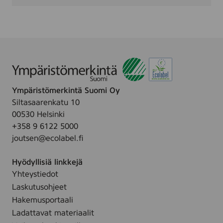
e
-
P
A
C
K
1
-
F
a
Ympäristömerkintä Suomi Oy
r
Siltasaarenkatu 10
v
00530 Helsinki
e
t
+358 9 6122 5000
joutsen@ecolabel.fi
Hyödyllisiä linkkejä
Yhteystiedot
Laskutusohjeet
Hakemusportaali
Ladattavat materiaalit