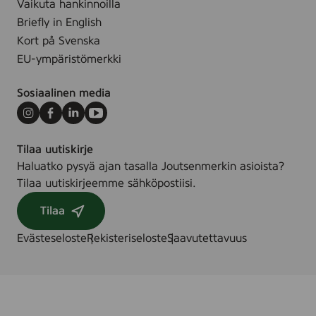
Vaikuta hankinnoilla
Briefly in English
Kort på Svenska
EU-ympäristömerkki
Sosiaalinen media
Instagram
Facebook
LinkedIn
Youtube
Tilaa uutiskirje
Haluatko pysyä ajan tasalla Joutsenmerkin asioista?
Tilaa uutiskirjeemme sähköpostiisi.
Tilaa
Evästeseloste
Rekisteriseloste
Saavutettavuus