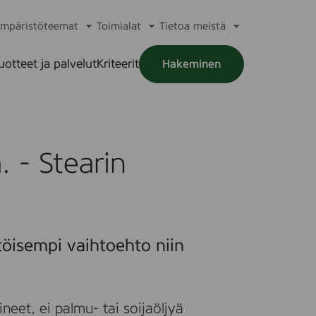
mpäristöteemat
Toimialat
Tietoa meistä
a
Avaa
Avaa
Avaa
alikko
alavalikko
alavalikko
alavalikko
uotteet ja palvelut
Kriteerit
Hakeminen
a
alikko
 - Stearin
töisempi vaihtoehto niin
neet, ei palmu- tai soijaöljyä