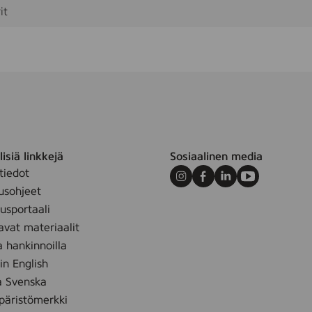
P
it
A
K
-
R
o
s
e
isiä linkkejä
Sosiaalinen media
tiedot
Instagram
Facebook
LinkedIn
Youtube
usohjeet
sportaali
avat materiaalit
a hankinnoilla
 in English
å Svenska
äristömerkki