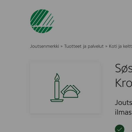
Joutsenmerkki
»
Tuotteet ja palvelut
»
Koti ja keitt
Søs
Kro
Jouts
ilmas