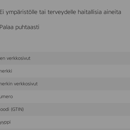
x
1
Ei ympäristölle tai terveydelle haitallisia aineita
9
c
m
Palaa puhtaasti
.
-
S
t
e
a
sen verkkosivut
r
i
n
merkki
K
r
erkin verkkosivut
o
n
umero
e
l
y
oodi (GTIN)
s
-
yyppi
2
-