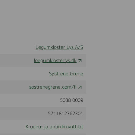
Løgumkloster Lys A/S
loegumklosterlys.dk
Søstrene Grene
sostrenegrene.com/fi
5088 0009
5711812762301
Kruunu- ja antiikkikynttilät