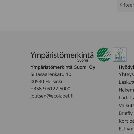
Kriteer
Ympäristömerkintä Suomi Oy
Hyödyll
Siltasaarenkatu 10
Yhteys
00530 Helsinki
Laskut
+358 9 6122 5000
Hakemu
joutsen@ecolabel.fi
Ladatt
Vaikut
Briefly
Kort p
EU-ymp