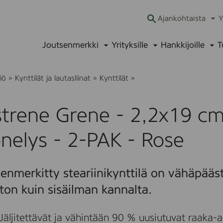
Ajankohtaista
Y
Ava
alav
Joutsenmerkki
Yrityksille
Hankkijoille
T
Avaa
Avaa
Ava
alavalikko
alavalikko
alav
S
iö
»
Kynttilät ja lautasliinat
»
Kynttilät
»
ø
s
t
trene Grene - 2,2x19 cm.
r
e
n
nelys - 2-PAK - Rose
e
G
r
e
enmerkitty steariinikynttilä on vähäpääs
n
e
ton kuin sisäilman kannalta.
-
2
,
Jäljitettävät ja vähintään 90 % uusiutuvat raaka-ai
2