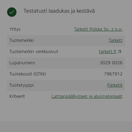
e
t
P
Testatusti laadukas ja kestävä
l
a
n
Yritys
Tarkett Polska Sp. z o.o.
k
Tuotemerkki
Tarkett
Tuotemerkin verkkosivut
tarkett.fi
Lupanumero
3029 0026
Tuotekoodi (GTIN)
7967912
Tuotetyyppi
Parketit
Kriteerit
Lattianpäällysteet ja alusmateriaalit