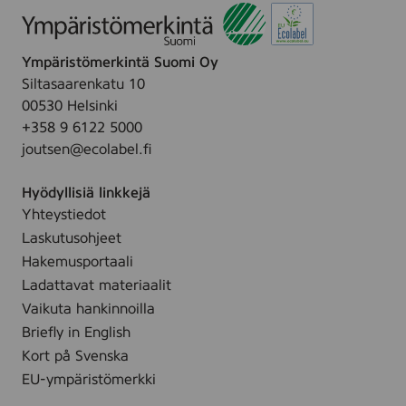
Ympäristömerkintä Suomi Oy
Siltasaarenkatu 10
00530 Helsinki
+358 9 6122 5000
joutsen@ecolabel.fi
Hyödyllisiä linkkejä
Yhteystiedot
Laskutusohjeet
Hakemusportaali
Ladattavat materiaalit
Vaikuta hankinnoilla
Briefly in English
Kort på Svenska
EU-ympäristömerkki