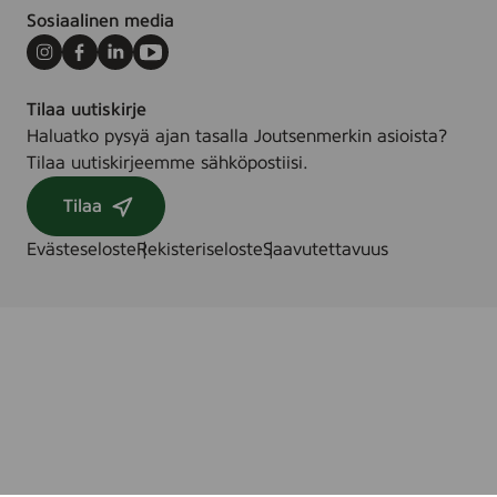
Sosiaalinen media
Instagram
Facebook
LinkedIn
Youtube
Tilaa uutiskirje
Haluatko pysyä ajan tasalla Joutsenmerkin asioista?
Tilaa uutiskirjeemme sähköpostiisi.
Tilaa
Evästeseloste
Rekisteriseloste
Saavutettavuus