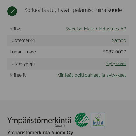
n
t
t
Korkea laatu, hyvät palamisominaisuudet
d
o
b
p
r
u
i
Yritys
Swedish Match Industries AB
u
k
t
e
Tuotemerkki
Sampo
j
t
a
t
Lupanumero
5087 0007
e
s
r
y
Tuotetyyppi
Sytykkeet
,
t
7
y
Kriteerit
Kiinteät polttoaineet ja sytykkeet
2
k
k
k
p
e
l
e
/
t
s
t
.
Ympäristömerkintä Suomi Oy