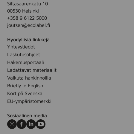
Siltasaarenkatu 10
00530 Helsinki
+358 9 6122 5000
joutsen@ecolabel.fi
Hyödyllisiä linkkejä
Yhteystiedot
Laskutusohjeet
Hakemusportaali
Ladattavat materiaalit
Vaikuta hankinnoilla
Briefly in English
Kort på Svenska
EU-ympäristömerkki
Sosiaalinen media
Instagram
Facebook
LinkedIn
Youtube