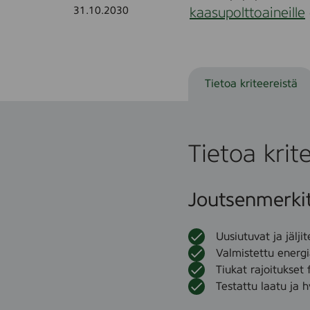
e
31.10.2030
kaasupolttoaineille
e
t
j
a
s
y
Tietoa kriteereistä
t
y
k
k
e
Tietoa krit
e
t
Joutsenmerkity
Uusiutuvat ja jälji
Valmistettu energ
Tiukat rajoitukset 
Testattu laatu ja 