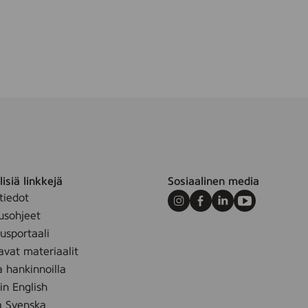
isiä linkkejä
Sosiaalinen media
tiedot
Instagram
Facebook
LinkedIn
Youtube
usohjeet
sportaali
avat materiaalit
a hankinnoilla
 in English
å Svenska