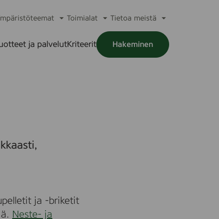
mpäristöteemat
Toimialat
Tietoa meistä
a
Avaa
Avaa
Avaa
alikko
alavalikko
alavalikko
alavalikko
uotteet ja palvelut
Kriteerit
Hakeminen
a
alikko
kkaasti,
elletit ja -briketit
iä.
Neste- ja