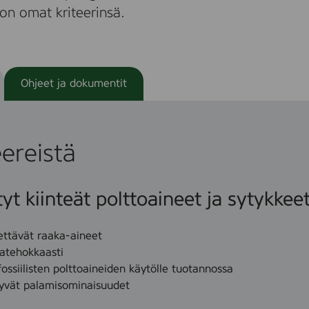
on omat kriteerinsä.
Ohjeet ja dokumentit
eereistä
t kiinteät polttoaineet ja sytykkee
tettävät raaka-aineet
iatehokkaasti
fossiilisten polttoaineiden käytölle tuotannossa
hyvät palamisominaisuudet