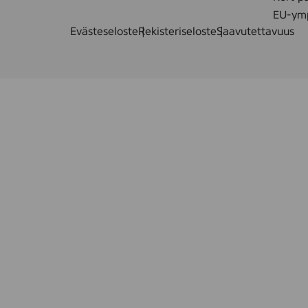
EU-ymp
Evästeseloste
Rekisteriseloste
Saavutettavuus