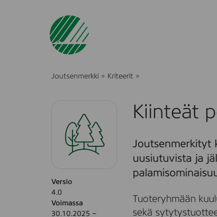
K
Joutsenmerkki
»
Kriteerit
»
i
i
n
Kiinteät 
t
e
ä
t
Joutsenmerkityt k
p
o
uusiutuvista ja jä
l
t
palamisominaisuu
t
Versio
o
4.0
a
Tuoteryhmään kuuluva
Voimassa
i
sekä sytytystuottee
n
30.10.2025 –