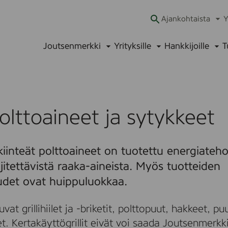
Ajankohtaista
Y
Ava
alav
Joutsenmerkki
Yrityksille
Hankkijoille
T
Avaa
Avaa
Ava
alavalikko
alavalikko
alav
polttoaineet ja sytykkeet
iinteät polttoaineet on tuotettu energiateho
ljitettävistä raaka-aineista. Myös tuotteiden
det ovat huippuluokkaa.
t grillihiilet ja -briketit, polttopuut, hakkeet, puup
t. Kertakäyttögrillit eivät voi saada Joutsenmerkk