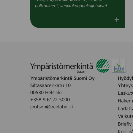
Talot, korjausrakentaminen, kiinteät
polttoaineet, verkkokauppakuljetukset
Ympäristömerkintä Suomi Oy
Hyödyll
Siltasaarenkatu 10
Yhteys
00530 Helsinki
Laskut
+358 9 6122 5000
Hakemu
joutsen@ecolabel.fi
Ladatt
Vaikut
Briefly
Kort p