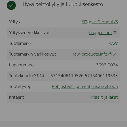
Hyvä peittokyky ja kulutuksenkesto
t
s
i
s
t
a
)
Yritys
Flügger Group A/S
t
s
i
Yrityksen verkkosivut
flugger.com
s
ä
Tuotemerkki
RAW
k
ä
Tuotemerkin verkkosivut
raw-products.info/fi
y
t
Lupanumero
3096 0024
t
ö
Tuotekoodi (GTIN)
5715406119526,5715406119533
ö
n
Tuotetyyppi
Pohjusteet (primerit) sisäkäyttöön
Kriteerit
Maalit ja lakat