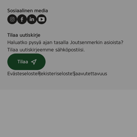
Sosiaalinen media
Instagram
Facebook
LinkedIn
Youtube
Tilaa uutiskirje
Haluatko pysyä ajan tasalla Joutsenmerkin asioista?
Tilaa uutiskirjeemme sähköpostiisi.
Tilaa
Evästeseloste
Rekisteriseloste
Saavutettavuus