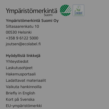
Ympäristömerkintä Suomi Oy
Siltasaarenkatu 10
00530 Helsinki
+358 9 6122 5000
joutsen@ecolabel.fi
Hyödyllisiä linkkejä
Yhteystiedot
Laskutusohjeet
Hakemusportaali
Ladattavat materiaalit
Vaikuta hankinnoilla
Briefly in English
Kort på Svenska
EU-ympäristömerkki