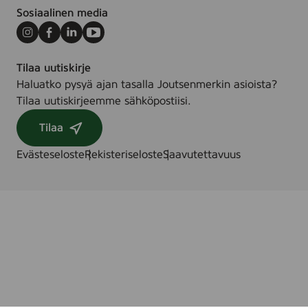
Sosiaalinen media
Instagram
Facebook
LinkedIn
Youtube
Tilaa uutiskirje
Haluatko pysyä ajan tasalla Joutsenmerkin asioista?
Tilaa uutiskirjeemme sähköpostiisi.
Tilaa
Evästeseloste
Rekisteriseloste
Saavutettavuus