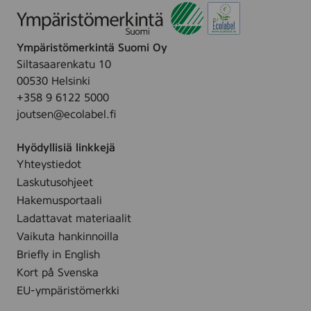
Ympäristömerkintä Suomi Oy
Siltasaarenkatu 10
00530 Helsinki
+358 9 6122 5000
joutsen@ecolabel.fi
Hyödyllisiä linkkejä
Yhteystiedot
Laskutusohjeet
Hakemusportaali
Ladattavat materiaalit
Vaikuta hankinnoilla
Briefly in English
Kort på Svenska
EU-ympäristömerkki