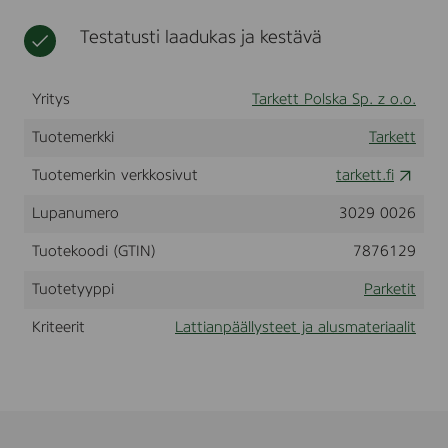
w
t
n
Testatusti laadukas ja kestävä
Yritys
Tarkett Polska Sp. z o.o.
Tuotemerkki
Tarkett
Tuotemerkin verkkosivut
tarkett.fi
Lupanumero
3029 0026
Tuotekoodi (GTIN)
7876129
Tuotetyyppi
Parketit
Kriteerit
Lattianpäällysteet ja alusmateriaalit