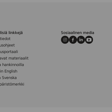
isiä linkkejä
Sosiaalinen media
tiedot
Instagram
Facebook
LinkedIn
Youtube
usohjeet
sportaali
avat materiaalit
a hankinnoilla
 in English
å Svenska
äristömerkki