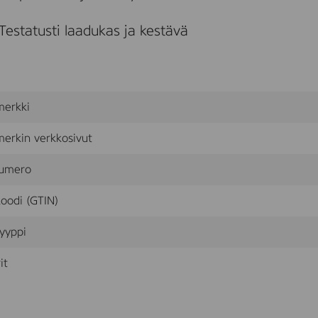
d
w
Testatusti laadukas ja kestävä
a
l
k
(
7
8
merkki
7
7
0
erkin verkkosivut
4
8
umero
)
oodi (GTIN)
yyppi
it