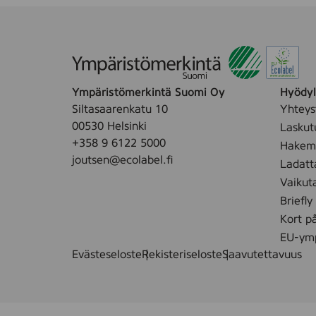
Ympäristömerkintä Suomi Oy
Hyödyll
Siltasaarenkatu 10
Yhteys
00530 Helsinki
Laskut
+358 9 6122 5000
Hakemu
joutsen@ecolabel.fi
Ladatt
Vaikut
Briefly
Kort p
EU-ymp
Evästeseloste
Rekisteriseloste
Saavutettavuus