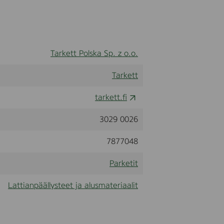
Tarkett Polska Sp. z o.o.
Tarkett
tarkett.fi
3029 0026
7877048
Parketit
Lattianpäällysteet ja alusmateriaalit