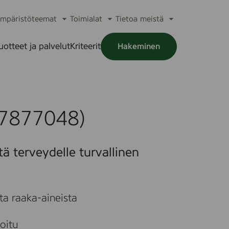
mpäristöteemat
Toimialat
Tietoa meistä
a
Avaa
Avaa
Avaa
alikko
alavalikko
alavalikko
alavalikko
uotteet ja palvelut
Kriteerit
Hakeminen
a
alikko
(7877048)
tä terveydelle turvallinen
ta raaka-aineista
moitu