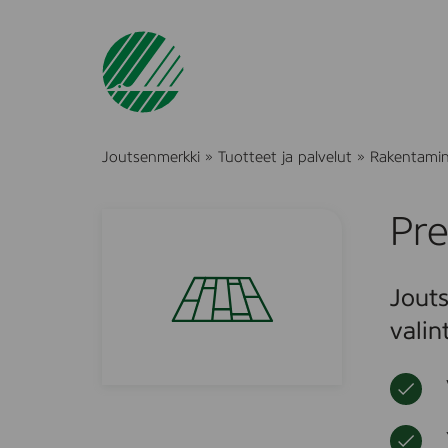
Joutsenmerkki
»
Tuotteet ja palvelut
»
Rakentami
Pr
Jouts
valin