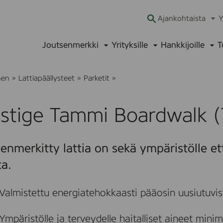
Ajankohtaista
Y
Ava
alav
Joutsenmerkki
Yrityksille
Hankkijoille
T
Avaa
Avaa
Ava
alavalikko
alavalikko
alav
P
nen
»
Lattiapäällysteet
»
Parketit
»
r
e
s
estige Tammi Boardwalk 
t
i
g
e
enmerkitty lattia on sekä ympäristölle et
T
a
ta.
m
m
i
Valmistettu energiatehokkaasti pääosin uusiutuvis
B
o
a
Ympäristölle ja terveydelle haitalliset aineet mini
r