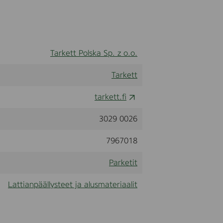
Tarkett Polska Sp. z o.o.
Tarkett
tarkett.fi
3029 0026
7967018
Parketit
Lattianpäällysteet ja alusmateriaalit