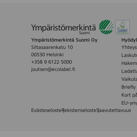
Ympäristömerkintä Suomi Oy
Hyödyll
Siltasaarenkatu 10
Yhteys
00530 Helsinki
Laskut
+358 9 6122 5000
Hakemu
joutsen@ecolabel.fi
Ladatt
Vaikut
Briefly
Kort p
EU-ymp
Evästeseloste
Rekisteriseloste
Saavutettavuus