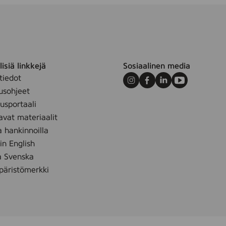
isiä linkkejä
Sosiaalinen media
tiedot
Instagram
Facebook
LinkedIn
Youtube
usohjeet
sportaali
avat materiaalit
a hankinnoilla
 in English
å Svenska
äristömerkki