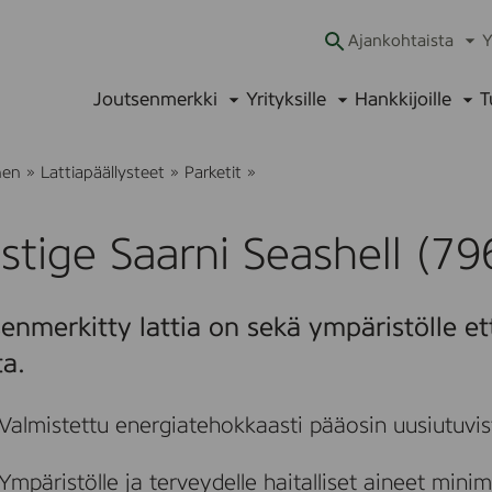
Ajankohtaista
Y
Ava
alav
Joutsenmerkki
Yrityksille
Hankkijoille
T
Avaa
Avaa
Ava
alavalikko
alavalikko
alav
P
nen
»
Lattiapäällysteet
»
Parketit
»
r
e
s
stige Saarni Seashell (7
t
i
g
e
enmerkitty lattia on sekä ympäristölle et
S
a
ta.
a
r
n
Valmistettu energiatehokkaasti pääosin uusiutuvis
i
S
e
Ympäristölle ja terveydelle haitalliset aineet mini
a