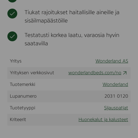
M
t
t
A
u
Tiukat rajoitukset haitallisille aineille ja
D
s
sisäilmapäästöille
R
A
S
Testatusti korkea laatu, varaosia hyvin
S
saatavilla
/
T
O
P
Yritys
Wonderland AS
1
6
Yrityksen verkkosivut
wonderlandbeds.com/no
0
x
Tuotemerkki
Wonderland
2
0
Lupanumero
2031 0120
0
Tuotetyyppi
Sijauspatjat
Kriteerit
Huonekalut ja kalusteet