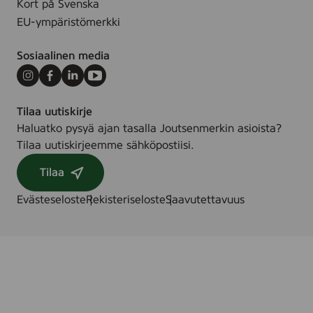
Kort på Svenska
EU-ympäristömerkki
Sosiaalinen media
Instagram
Facebook
LinkedIn
Youtube
Tilaa uutiskirje
Haluatko pysyä ajan tasalla Joutsenmerkin asioista?
Tilaa uutiskirjeemme sähköpostiisi.
Tilaa
Evästeseloste
Rekisteriseloste
Saavutettavuus