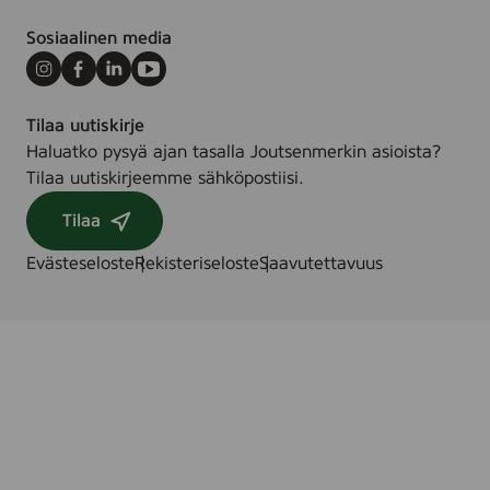
Sosiaalinen media
Instagram
Facebook
LinkedIn
Youtube
Tilaa uutiskirje
Haluatko pysyä ajan tasalla Joutsenmerkin asioista?
Tilaa uutiskirjeemme sähköpostiisi.
Tilaa
Evästeseloste
Rekisteriseloste
Saavutettavuus