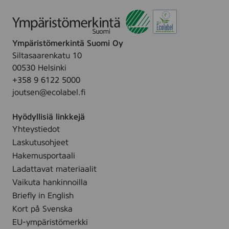
Ympäristömerkintä Suomi Oy
Siltasaarenkatu 10
00530 Helsinki
+358 9 6122 5000
joutsen@ecolabel.fi
Hyödyllisiä linkkejä
Yhteystiedot
Laskutusohjeet
Hakemusportaali
Ladattavat materiaalit
Vaikuta hankinnoilla
Briefly in English
Kort på Svenska
EU-ympäristömerkki