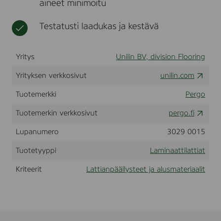
aineet minimoitu
o
t
r
d
Testatusti laadukas ja kestävä
i
c
O
Yritys
Unilin BV, division Flooring
a
k
Yrityksen verkkosivut
unilin.com
(
L
Tuotemerkki
Pergo
0
3
Tuotemerkin verkkosivut
pergo.fi
6
1
-
Lupanumero
3029 0015
0
6
Tuotetyyppi
Laminaattilattiat
3
9
Kriteerit
Lattianpäällysteet ja alusmateriaalit
9
)