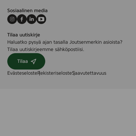
Sosiaalinen media
Instagram
Facebook
LinkedIn
Youtube
Tilaa uutiskirje
Haluatko pysyä ajan tasalla Joutsenmerkin asioista?
Tilaa uutiskirjeemme sähköpostiisi.
Tilaa
Evästeseloste
Rekisteriseloste
Saavutettavuus