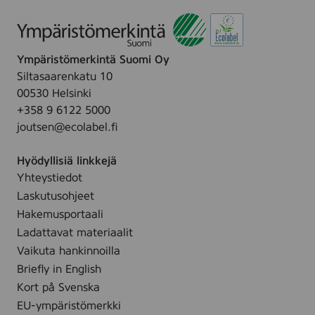
Ympäristömerkintä Suomi Oy
Siltasaarenkatu 10
00530 Helsinki
+358 9 6122 5000
joutsen@ecolabel.fi
Hyödyllisiä linkkejä
Yhteystiedot
Laskutusohjeet
Hakemusportaali
Ladattavat materiaalit
Vaikuta hankinnoilla
Briefly in English
Kort på Svenska
EU-ympäristömerkki