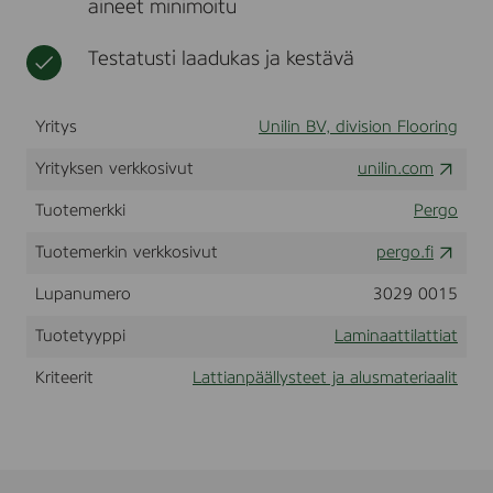
aineet minimoitu
n
t
t
a
Testatusti laadukas ja kestävä
i
n
O
Yritys
Unilin BV, division Flooring
a
k
Yrityksen verkkosivut
unilin.com
(
L
Tuotemerkki
Pergo
0
3
Tuotemerkin verkkosivut
pergo.fi
6
2
-
Lupanumero
3029 0015
0
3
Tuotetyyppi
Laminaattilattiat
5
7
Kriteerit
Lattianpäällysteet ja alusmateriaalit
0
)