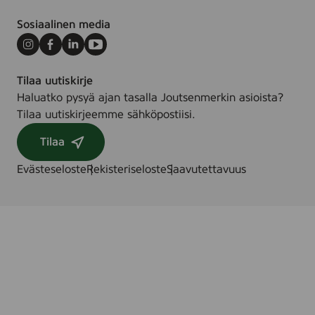
Sosiaalinen media
Instagram
Facebook
LinkedIn
Youtube
Tilaa uutiskirje
Haluatko pysyä ajan tasalla Joutsenmerkin asioista?
Tilaa uutiskirjeemme sähköpostiisi.
Tilaa
Evästeseloste
Rekisteriseloste
Saavutettavuus