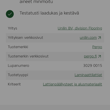
aineet minimoitu
M
t
o
u
Testatusti laadukas ja kestävä
n
t
a
Yritys
Unilin BV, division Flooring
i
n
Yrityksen verkkosivut
unilin.com
O
a
Tuotemerkki
Pergo
k
(
Tuotemerkin verkkosivut
pergo.fi
L
0
2
Lupanumero
3029 0015
6
2
Tuotetyyppi
Laminaattilattiat
-
0
Kriteerit
Lattianpäällysteet ja alusmateriaalit
3
5
7
0
)