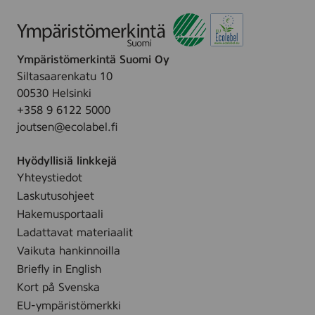
Ympäristömerkintä Suomi Oy
Siltasaarenkatu 10
00530 Helsinki
+358 9 6122 5000
joutsen@ecolabel.fi
Hyödyllisiä linkkejä
Yhteystiedot
Laskutusohjeet
Hakemusportaali
Ladattavat materiaalit
Vaikuta hankinnoilla
Briefly in English
Kort på Svenska
EU-ympäristömerkki