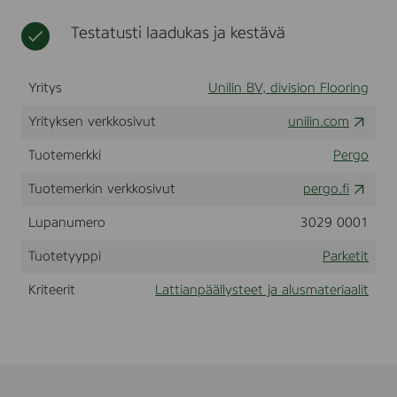
0
t
3
Testatusti laadukas ja kestävä
7
9
4
Yritys
Unilin BV, division Flooring
-
3
Yrityksen verkkosivut
unilin.com
)
Tuotemerkki
Pergo
Tuotemerkin verkkosivut
pergo.fi
Lupanumero
3029 0001
Tuotetyyppi
Parketit
Kriteerit
Lattianpäällysteet ja alusmateriaalit