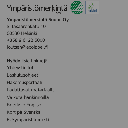
Ympäristömerkintä Suomi Oy
Siltasaarenkatu 10
00530 Helsinki
+358 9 6122 5000
joutsen@ecolabel.fi
Hyödyllisiä linkkejä
Yhteystiedot
Laskutusohjeet
Hakemusportaali
Ladattavat materiaalit
Vaikuta hankinnoilla
Briefly in English
Kort på Svenska
EU-ympäristömerkki