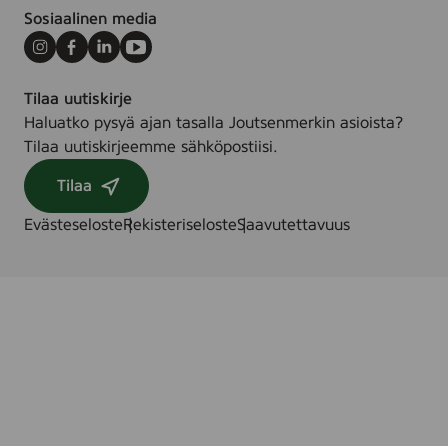
Sosiaalinen media
Instagram
Facebook
LinkedIn
Youtube
Tilaa uutiskirje
Haluatko pysyä ajan tasalla Joutsenmerkin asioista?
Tilaa uutiskirjeemme sähköpostiisi.
Tilaa
Evästeseloste
Rekisteriseloste
Saavutettavuus