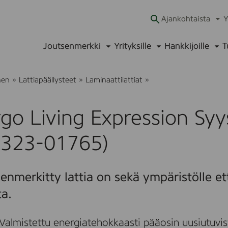
Ajankohtaista
Y
Ava
alav
Joutsenmerkki
Yrityksille
Hankkijoille
T
Avaa
Avaa
Ava
alavalikko
alavalikko
alav
P
nen
»
Lattiapäällysteet
»
Laminaattilattiat
»
e
r
g
go Living Expression Syy
o
L
i
0323-01765)
v
i
n
g
enmerkitty lattia on sekä ympäristölle et
E
x
ta.
p
r
e
Valmistettu energiatehokkaasti pääosin uusiutuvis
s