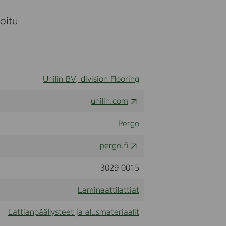
moitu
Unilin BV, division Flooring
unilin.com
Pergo
pergo.fi
3029 0015
Laminaattilattiat
Lattianpäällysteet ja alusmateriaalit