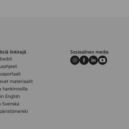
-
0
1
7
6
5
)
isiä linkkejä
Sosiaalinen media
tiedot
Instagram
Facebook
LinkedIn
Youtube
usohjeet
sportaali
avat materiaalit
a hankinnoilla
 in English
å Svenska
äristömerkki