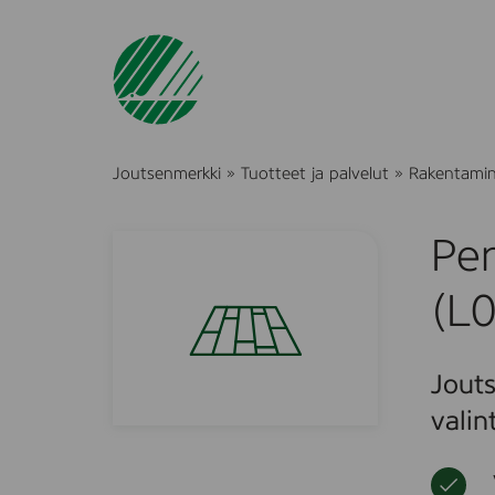
Joutsenmerkki
»
Tuotteet ja palvelut
»
Rakentami
Per
(L
Jouts
valin