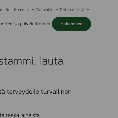
mpäristöteemat
Toimialat
Tietoa meistä
a
Avaa
Avaa
Avaa
alikko
alavalikko
alavalikko
alavalikko
uotteet ja palvelut
Kriteerit
Hakeminen
a
alikko
stammi, lauta
tä terveydelle turvallinen
ta raaka-aineista