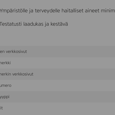
s
i
Ympäristölle ja terveydelle haitalliset aineet mini
o
n
S
Testatusti laadukas ja kestävä
y
y
s
t
a
m
sen verkkosivut
m
i
,
merkki
l
a
erkin verkkosivut
u
t
umero
a
(
L
yyppi
0
3
it
2
3