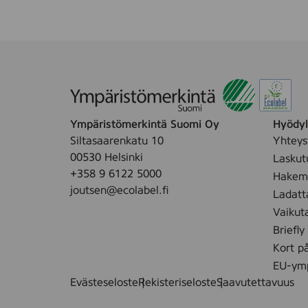
Ympäristömerkintä Suomi Oy
Hyödyll
Siltasaarenkatu 10
Yhteys
00530 Helsinki
Laskut
+358 9 6122 5000
Hakemu
joutsen@ecolabel.fi
Ladatt
Vaikut
Briefly
Kort p
EU-ymp
Evästeseloste
Rekisteriseloste
Saavutettavuus