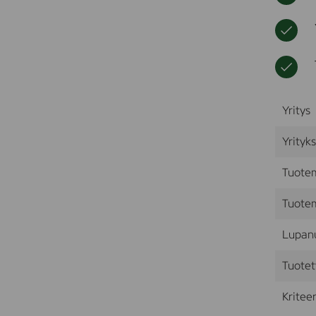
Yritys
Yrityk
Tuote
Tuotem
Lupan
Tuotet
Kriteer