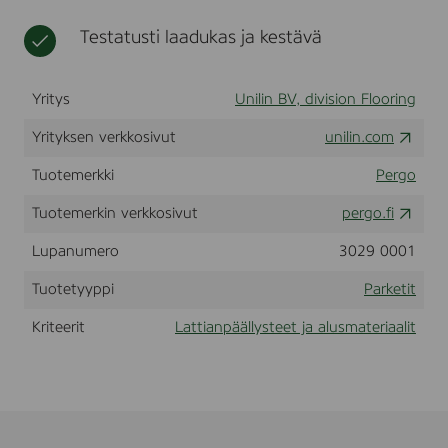
-
t
0
Testatusti laadukas ja kestävä
3
5
6
Yritys
Unilin BV, division Flooring
6
)
Yrityksen verkkosivut
unilin.com
Tuotemerkki
Pergo
Tuotemerkin verkkosivut
pergo.fi
Lupanumero
3029 0001
Tuotetyyppi
Parketit
Kriteerit
Lattianpäällysteet ja alusmateriaalit