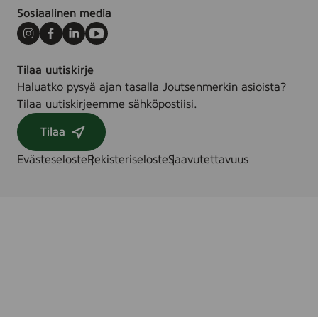
Sosiaalinen media
Instagram
Facebook
LinkedIn
Youtube
Tilaa uutiskirje
Haluatko pysyä ajan tasalla Joutsenmerkin asioista?
Tilaa uutiskirjeemme sähköpostiisi.
Tilaa
Evästeseloste
Rekisteriseloste
Saavutettavuus