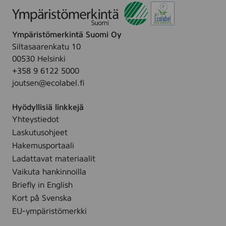
Ympäristömerkintä Suomi Oy
Siltasaarenkatu 10
00530 Helsinki
+358 9 6122 5000
joutsen@ecolabel.fi
Hyödyllisiä linkkejä
Yhteystiedot
Laskutusohjeet
Hakemusportaali
Ladattavat materiaalit
Vaikuta hankinnoilla
Briefly in English
Kort på Svenska
EU-ympäristömerkki