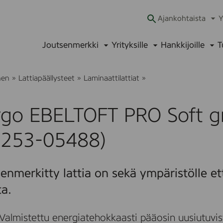
Ajankohtaista
Y
Ava
alav
Joutsenmerkki
Yrityksille
Hankkijoille
T
Avaa
Avaa
Ava
alavalikko
alavalikko
alav
P
nen
»
Lattiapäällysteet
»
Laminaattilattiat
»
e
r
g
rgo EBELTOFT PRO Soft g
o
E
B
0253-05488)
E
L
T
O
enmerkitty lattia on sekä ympäristölle et
F
T
ta.
P
R
O
Valmistettu energiatehokkaasti pääosin uusiutuvis
S