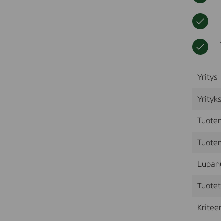
Yritys
Yrityk
Tuote
Tuotem
Lupan
Tuotet
Kriteer