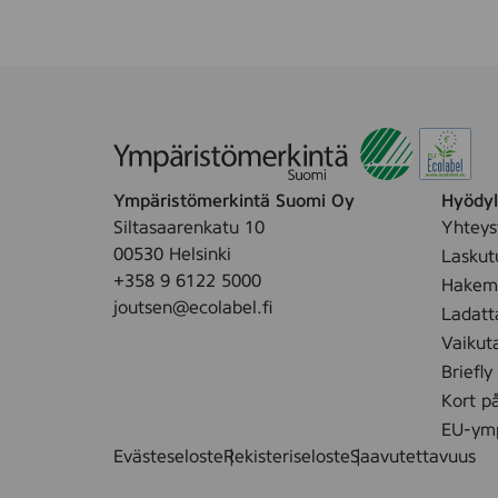
Ympäristömerkintä Suomi Oy
Hyödyll
Siltasaarenkatu 10
Yhteys
00530 Helsinki
Laskut
+358 9 6122 5000
Hakemu
joutsen@ecolabel.fi
Ladatt
Vaikut
Briefly
Kort p
EU-ymp
Evästeseloste
Rekisteriseloste
Saavutettavuus