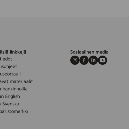
8
8
)
isiä linkkejä
Sosiaalinen media
tiedot
Instagram
Facebook
LinkedIn
Youtube
usohjeet
sportaali
avat materiaalit
a hankinnoilla
 in English
å Svenska
äristömerkki