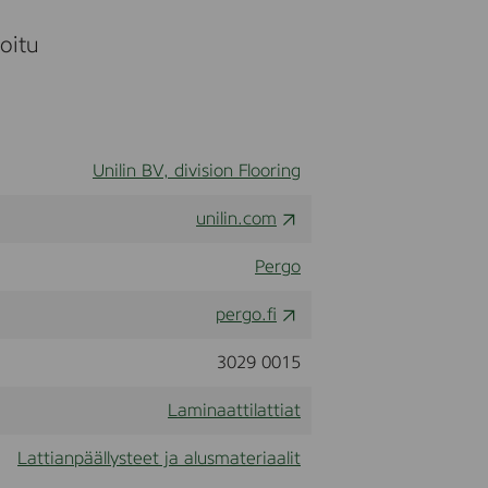
moitu
Unilin BV, division Flooring
unilin.com
Pergo
pergo.fi
3029 0015
Laminaattilattiat
Lattianpäällysteet ja alusmateriaalit