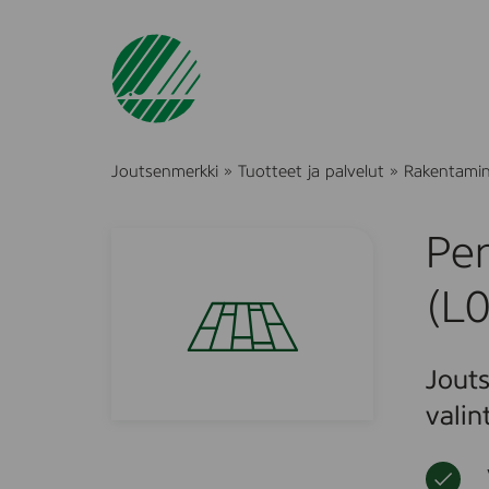
Joutsenmerkki
»
Tuotteet ja palvelut
»
Rakentami
Pe
(L
Jouts
valin