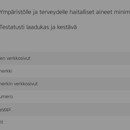
o
f
Ympäristölle ja terveydelle haitalliset aineet mini
t
g
r
Testatusti laadukas ja kestävä
e
y
c
o
n
c
sen verkkosivut
r
e
t
merkki
e
(
erkin verkkosivut
L
0
umero
2
5
3
yyppi
-
0
it
5
4