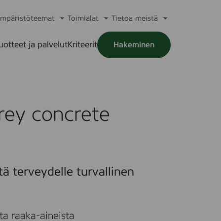
mpäristöteemat
Toimialat
Tietoa meistä
a
Avaa
Avaa
Avaa
alikko
alavalikko
alavalikko
alavalikko
uotteet ja palvelut
Kriteerit
Hakeminen
a
alikko
rey concrete
tä terveydelle turvallinen
ta raaka-aineista