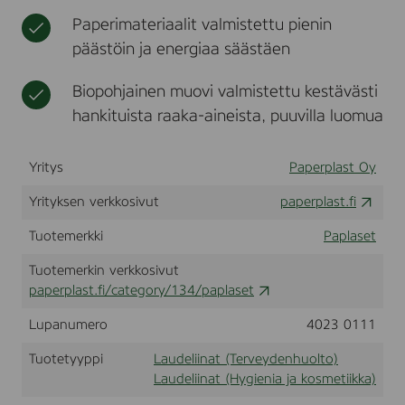
u
t
a
Paperimateriaalit valmistettu pienin
n
p
a
päästöin ja energiaa säästäen
u
C
t
o
j
Biopohjainen muovi valmistettu kestävästi
v
a
e
hankituista raaka-aineista, puuvilla luomua
p
r
y
S
h
y
Yritys
Paperplast Oy
e
h
e
k
Yrityksen verkkosivut
paperplast.fi
t
e
1
e
Tuotemerkki
Paplaset
5
t
0
Tuotemerkin verkkosivut
0
k
paperplast.fi/category/134/paplaset
p
l
Lupanumero
4023 0111
Tuotetyyppi
Laudeliinat (Terveydenhuolto)
Laudeliinat (Hygienia ja kosmetiikka)