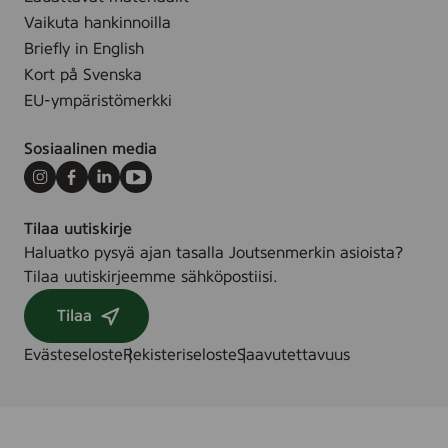
Vaikuta hankinnoilla
Briefly in English
Kort på Svenska
EU-ympäristömerkki
Sosiaalinen media
Instagram
Facebook
LinkedIn
Youtube
Tilaa uutiskirje
Haluatko pysyä ajan tasalla Joutsenmerkin asioista?
Tilaa uutiskirjeemme sähköpostiisi.
Tilaa
Evästeseloste
Rekisteriseloste
Saavutettavuus