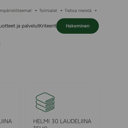
mpäristöteemat
Toimialat
Tietoa meistä
a
Avaa
Avaa
Avaa
alikko
alavalikko
alavalikko
alavalikko
uotteet ja palvelut
Kriteerit
Hakeminen
a
alikko
t
H
E
L
M
I
3
IINA
HELMI 30 LAUDELIINA
0