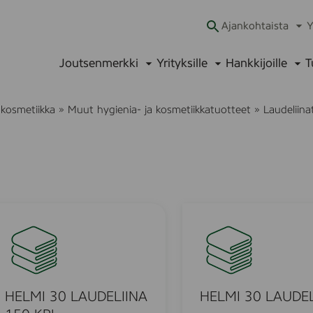
Ajankohtaista
Y
Ava
alav
Joutsenmerkki
Yrityksille
Hankkijoille
T
Avaa
Avaa
Ava
alavalikko
alavalikko
alav
 kosmetiikka
»
Muut hygienia- ja kosmetiikkatuotteet
»
Laudeliina
H
E
L
M
I
3
HELMI 30 LAUDELIINA
HELMI 30 LAUDEL
0