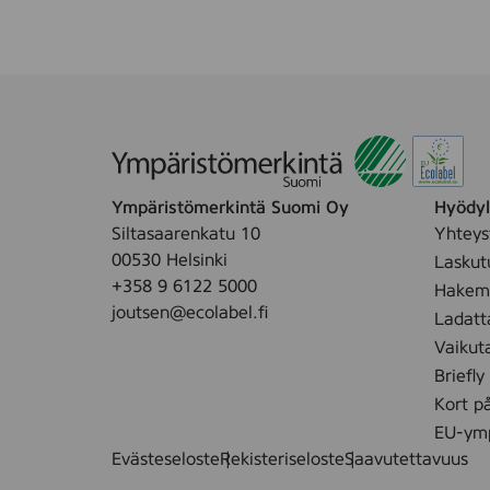
e
S
e
a
t
u
1
n
5
a
0
C
0
o
k
v
Ympäristömerkintä Suomi Oy
Hyödyll
p
e
Siltasaarenkatu 10
Yhteys
l
r
00530 Helsinki
Laskut
S
+358 9 6122 5000
Hakemu
h
joutsen@ecolabel.fi
Ladatt
e
Vaikut
e
Briefly
t
Kort p
8
EU-ymp
0
Evästeseloste
Rekisteriseloste
Saavutettavuus
0