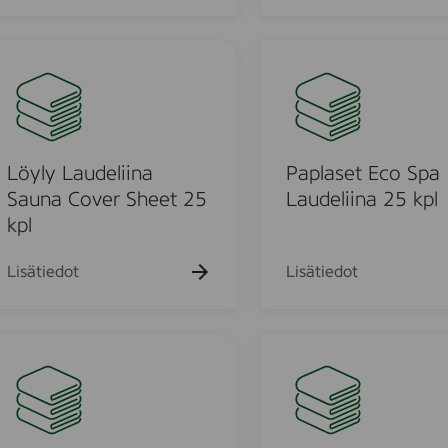
0
i
k
n
P
p
i
a
l
n
p
e
l
n
a
r
s
Löyly Laudeliina
Paplaset Eco Spa
u
e
Sauna Cover Sheet 25
Laudeliina 25 kpl
l
t
kpl
l
E
i
c
Lisätiedot
Lisätiedot
s
o
s
S
a
p
P
,
a
a
2
L
p
r
a
l
u
u
a