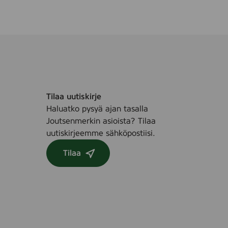
e
r
e
k
t
/
4
r
0
l
0
l
k
p
Tilaa uutiskirje
l
Haluatko pysyä ajan tasalla
Joutsenmerkin asioista? Tilaa
uutiskirjeemme sähköpostiisi.
Tilaa