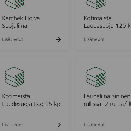
2
i
5
m
k
a
Kembek Hoiva
Kotimaista
p
i
Suojaliina
Laudesuoja 120 k
l
s
t
Lisätiedot
Lisätiedot
a
L
a
L
u
a
d
u
e
d
s
e
u
l
Kotimaista
Laudeliina sininen
o
i
Laudesuoja Eco 25 kpl
rullissa, 2 rullaa/ l
j
i
a
n
1
a
Lisätiedot
Lisätiedot
2
s