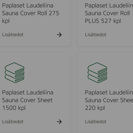
l
d
s
Paplaset Laudeliina
Paplaset Laudelii
l
e
e
Sauna Cover Roll 275
Sauna Cover Roll
a
l
t
kpl
PLUS 527 kpl
a
i
L
/
i
a
Lisätiedot
Lisätiedot
l
n
u
t
a
d
k
2
e
P
5
l
a
k
i
p
p
i
l
l
n
a
a
s
Paplaset Laudeliina
Paplaset Laudelii
S
e
Sauna Cover Sheet
Sauna Cover Shee
a
t
1500 kpl
220 kpl
u
L
n
a
Lisätiedot
Lisätiedot
a
u