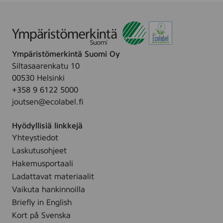
Ympäristömerkintä Suomi Oy
Siltasaarenkatu 10
00530 Helsinki
+358 9 6122 5000
joutsen@ecolabel.fi
Hyödyllisiä linkkejä
Yhteystiedot
Laskutusohjeet
Hakemusportaali
Ladattavat materiaalit
Vaikuta hankinnoilla
Briefly in English
Kort på Svenska