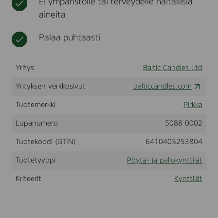
Ei ympäristölle tai terveydelle haitallisia
d
t
l
aineita
e
i
r
i
Ø
Palaa puhtaasti
n
6
a
0
t
x
Yritys
Baltic Candles Ltd
1
2
Yrityksen verkkosivut
0
balticcandles.com
m
m
Tuotemerkki
Pirkka
,
f
Lupanumero
5088 0002
a
r
Tuotekoodi (GTIN)
6410405253804
v
e
Tuotetyyppi
Pöytä- ja pallokynttilät
t
,
Kriteerit
Kynttilät
2
7
4