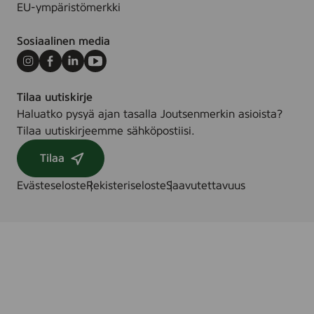
EU-ympäristömerkki
Sosiaalinen media
Instagram
Facebook
LinkedIn
Youtube
Tilaa uutiskirje
Haluatko pysyä ajan tasalla Joutsenmerkin asioista?
Tilaa uutiskirjeemme sähköpostiisi.
Tilaa
Evästeseloste
Rekisteriseloste
Saavutettavuus