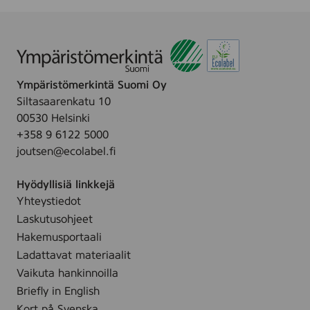
Ympäristömerkintä Suomi Oy
Siltasaarenkatu 10
00530 Helsinki
+358 9 6122 5000
joutsen@ecolabel.fi
Hyödyllisiä linkkejä
Yhteystiedot
Laskutusohjeet
Hakemusportaali
Ladattavat materiaalit
Vaikuta hankinnoilla
Briefly in English
Kort på Svenska