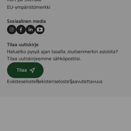
EU-ympäristömerkki
Sosiaalinen media
Instagram
Facebook
LinkedIn
Youtube
Tilaa uutiskirje
Haluatko pysyä ajan tasalla Joutsenmerkin asioista?
Tilaa uutiskirjeemme sähköpostiisi.
Tilaa
Evästeseloste
Rekisteriseloste
Saavutettavuus