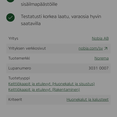
a
sisäilmapäästöille
t
t
n
u
m
u
e
l
m
s
e
Testatusti korkea laatu, varaosia hyvin
i
v
saatavilla
y
t
Yritys
Nobia AB
Yrityksen verkkosivut
nobia.com/sv
Tuotemerkki
Norema
Lupanumero
3031 0007
Tuotetyyppi
Keittiökaapit ja etulevyt (Huonekalut ja sisustus)
Keittiökaapit ja etulevyt (Rakentaminen)
Kriteerit
Huonekalut ja kalusteet