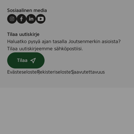
Sosiaalinen media
Instagram
Facebook
LinkedIn
Youtube
Tilaa uutiskirje
Haluatko pysyä ajan tasalla Joutsenmerkin asioista?
Tilaa uutiskirjeemme sähköpostiisi.
Tilaa
Evästeseloste
Rekisteriseloste
Saavutettavuus