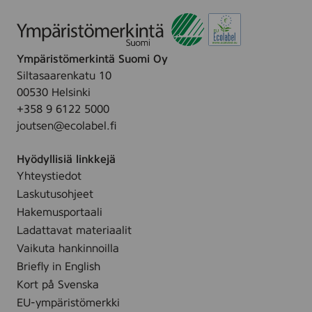
Ympäristömerkintä Suomi Oy
Siltasaarenkatu 10
00530 Helsinki
+358 9 6122 5000
joutsen@ecolabel.fi
Hyödyllisiä linkkejä
Yhteystiedot
Laskutusohjeet
Hakemusportaali
Ladattavat materiaalit
Vaikuta hankinnoilla
Briefly in English
Kort på Svenska
EU-ympäristömerkki