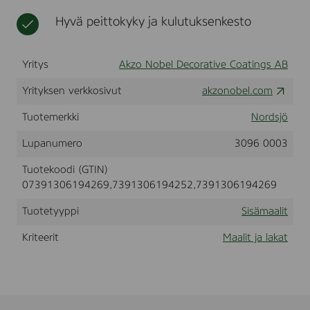
N
t
s
Hyvä peittokyky ja kulutuksenkesto
T
s
5
a
B
t
a
Yritys
Akzo Nobel Decorative Coatings AB
s
e
Yrityksen verkkosivut
akzonobel.com
C
l
Tuotemerkki
Nordsjö
e
a
Lupanumero
3096 0003
r
Tuotekoodi (GTIN)
07391306194269,7391306194252,7391306194269
Tuotetyyppi
Sisämaalit
Kriteerit
Maalit ja lakat