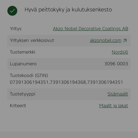
I
t
s
Hyvä peittokyky ja kulutuksenkesto
L
s
I
a
N
t
G
Yritys
Akzo Nobel Decorative Coatings AB
P
R
Yrityksen verkkosivut
akzonobel.com
I
M
Tuotemerkki
Nordsjö
E
R
Lupanumero
3096 0003
B
a
Tuotekoodi (GTIN)
s
e
07391306194351,7391306194368,7391306194351
W
h
Tuotetyyppi
Sisämaalit
i
t
Kriteerit
Maalit ja lakat
e