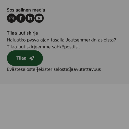
Sosiaalinen media
Instagram
Facebook
LinkedIn
Youtube
Tilaa uutiskirje
Haluatko pysyä ajan tasalla Joutsenmerkin asioista?
Tilaa uutiskirjeemme sähköpostiisi.
Tilaa
Evästeseloste
Rekisteriseloste
Saavutettavuus