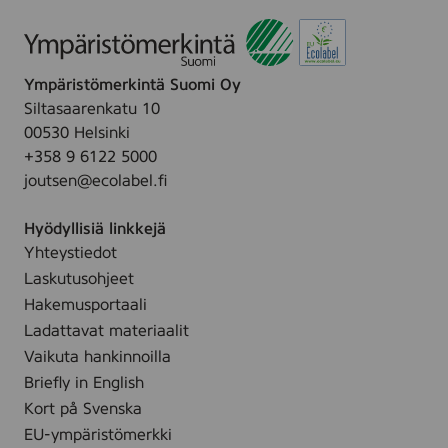
Ympäristömerkintä Suomi Oy
Siltasaarenkatu 10
00530 Helsinki
+358 9 6122 5000
joutsen@ecolabel.fi
Hyödyllisiä linkkejä
Yhteystiedot
Laskutusohjeet
Hakemusportaali
Ladattavat materiaalit
Vaikuta hankinnoilla
Briefly in English
Kort på Svenska
EU-ympäristömerkki