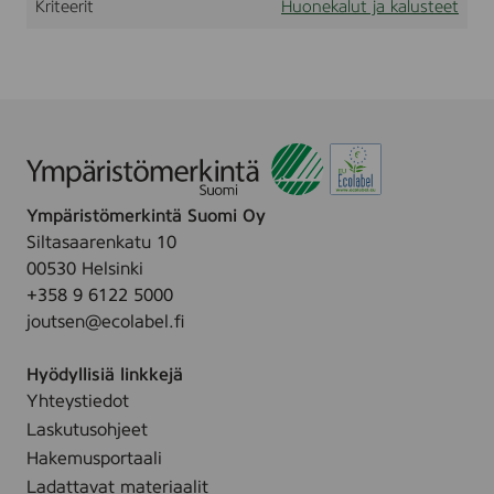
Kriteerit
Huonekalut ja kalusteet
0
2
9
L
,
L
i
n
o
l
Ympäristömerkintä Suomi Oy
e
u
Siltasaarenkatu 10
m
00530 Helsinki
+358 9 6122 5000
joutsen@ecolabel.fi
Hyödyllisiä linkkejä
Yhteystiedot
Laskutusohjeet
Hakemusportaali
Ladattavat materiaalit