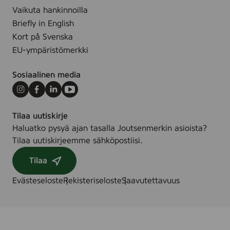
Vaikuta hankinnoilla
Briefly in English
Kort på Svenska
EU-ympäristömerkki
Sosiaalinen media
Instagram
Facebook
LinkedIn
Youtube
Tilaa uutiskirje
Haluatko pysyä ajan tasalla Joutsenmerkin asioista?
Tilaa uutiskirjeemme sähköpostiisi.
Tilaa
Evästeseloste
Rekisteriseloste
Saavutettavuus