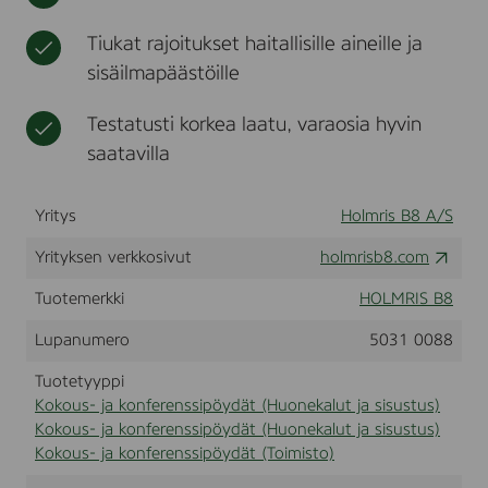
e
t
t
h
s
(
u
v
s
Tiukat rajoitukset haitallisille aineille ja
N
s
a
i
sisäilmapäästöille
4
t
p
0
ö
1
Testatusti korkea laatu, varaosia hyvin
y
9
d
saatavilla
S
ä
)
w
t
i
Yritys
Holmris B8 A/S
t
h
Yrityksen verkkosivut
holmrisb8.com
t
a
Tuotemerkki
HOLMRIS B8
b
l
Lupanumero
5031 0088
e
t
Tuotetyyppi
o
Kokous- ja konferenssipöydät (Huonekalut ja sisustus)
p
n
Kokous- ja konferenssipöydät (Huonekalut ja sisustus)
o
Kokous- ja konferenssipöydät (Toimisto)
.
5