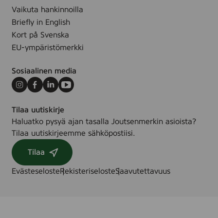
Vaikuta hankinnoilla
Briefly in English
Kort på Svenska
EU-ympäristömerkki
Sosiaalinen media
Instagram
Facebook
LinkedIn
Youtube
Tilaa uutiskirje
Haluatko pysyä ajan tasalla Joutsenmerkin asioista?
Tilaa uutiskirjeemme sähköpostiisi.
Tilaa
Evästeseloste
Rekisteriseloste
Saavutettavuus