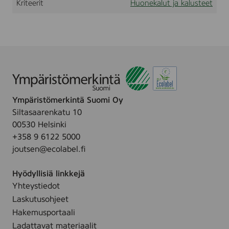
Kriteerit
Huonekalut ja kalusteet
9
0
0
5
,
L
a
m
i
n
Ympäristömerkintä Suomi Oy
a
t
Siltasaarenkatu 10
e
00530 Helsinki
+358 9 6122 5000
joutsen@ecolabel.fi
Hyödyllisiä linkkejä
Yhteystiedot
Laskutusohjeet
Hakemusportaali
Ladattavat materiaalit