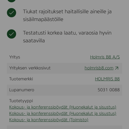
e
t
t
h
s
,
u
v
s
Tiukat rajoitukset haitallisille aineille ja
w
s
a
i
sisäilmapäästöille
i
t
p
t
ö
h
Testatusti korkea laatu, varaosia hyvin
y
o
d
saatavilla
r
ä
w
i
t
t
Yritys
Holmris B8 A/S
h
o
Yrityksen verkkosivut
holmrisb8.com
u
t
Tuotemerkki
HOLMRIS B8
w
h
Lupanumero
5031 0088
e
e
Tuotetyyppi
l
Kokous- ja konferenssipöydät (Huonekalut ja sisustus)
s
,
Kokous- ja konferenssipöydät (Huonekalut ja sisustus)
R
Kokous- ja konferenssipöydät (Toimisto)
A
L