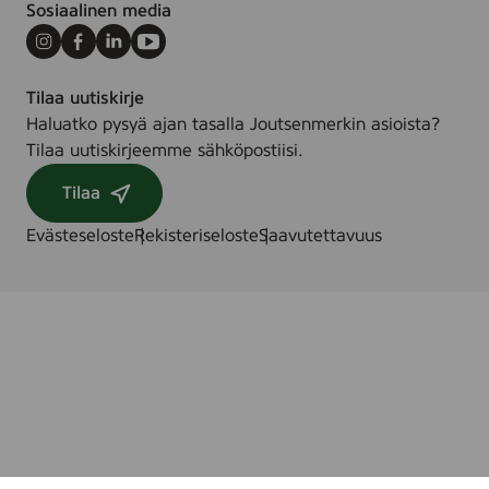
Sosiaalinen media
Instagram
Facebook
LinkedIn
Youtube
Tilaa uutiskirje
Haluatko pysyä ajan tasalla Joutsenmerkin asioista?
Tilaa uutiskirjeemme sähköpostiisi.
Tilaa
Evästeseloste
Rekisteriseloste
Saavutettavuus