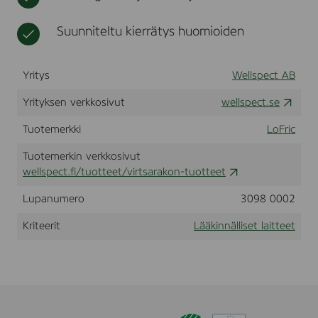
c
t
i
t
m
o
t
Suunniteltu kierrätys huomioiden
c
t
u
h
a
o
1
r
t
8
Yritys
Wellspect AB
v
t
i
e
Yrityksen verkkosivut
wellspect.se
k
e
k
t
Tuotemerkki
LoFric
e
e
Tuotemerkin verkkosivut
t
wellspect.fi/tuotteet/virtsarakon-tuotteet
Lupanumero
3098 0002
Kriteerit
Lääkinnälliset laitteet