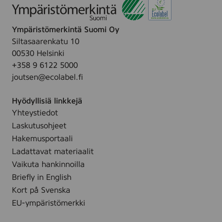
Ympäristömerkintä Suomi Oy
Siltasaarenkatu 10
00530 Helsinki
+358 9 6122 5000
joutsen@ecolabel.fi
Hyödyllisiä linkkejä
Yhteystiedot
Laskutusohjeet
Hakemusportaali
Ladattavat materiaalit
Vaikuta hankinnoilla
Briefly in English
Kort på Svenska
EU-ympäristömerkki