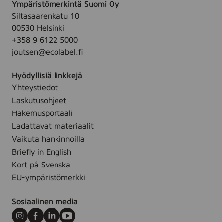
Ympäristömerkintä Suomi Oy
Siltasaarenkatu 10
00530 Helsinki
+358 9 6122 5000
joutsen@ecolabel.fi
Hyödyllisiä linkkejä
Yhteystiedot
Laskutusohjeet
Hakemusportaali
Ladattavat materiaalit
Vaikuta hankinnoilla
Briefly in English
Kort på Svenska
EU-ympäristömerkki
Sosiaalinen media
Instagram
Facebook
LinkedIn
Youtube