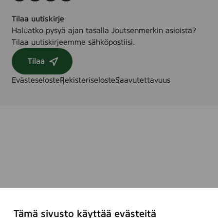
Tilaa uutiskirje
Haluatko pysyä ajan tasalla Joutsenmerkin asioista?
Tilaa uutiskirjeemme sähköpostiisi.
Tilaa
Evästeseloste
Rekisteriseloste
Saavutettavuus
Tämä sivusto käyttää evästeitä