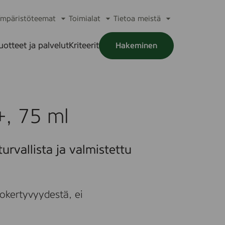
mpäristöteemat
Toimialat
Tietoa meistä
a
Avaa
Avaa
Avaa
alikko
alavalikko
alavalikko
alavalikko
uotteet ja palvelut
Kriteerit
Hakeminen
a
alikko
+, 75 ml
urvallista ja valmistettu
okertyvyydestä, ei