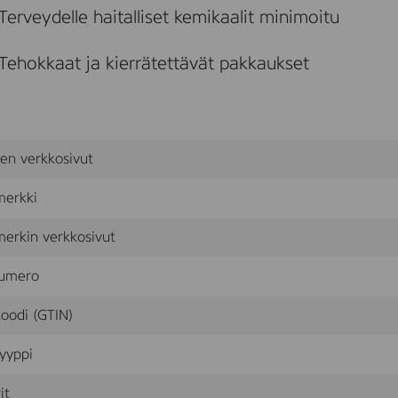
e
Terveydelle haitalliset kemikaalit minimoitu
S
P
F
Tehokkaat ja kierrätettävät pakkaukset
5
0
+
,
7
5
sen verkkosivut
m
l
merkki
erkin verkkosivut
umero
oodi (GTIN)
yyppi
it