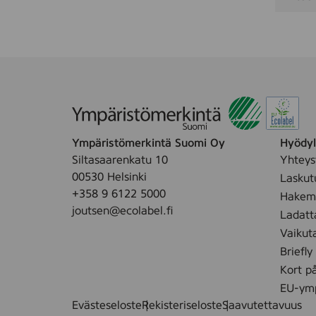
Ympäristömerkintä Suomi Oy
Hyödyll
Siltasaarenkatu 10
Yhteys
00530 Helsinki
Laskut
+358 9 6122 5000
Hakemu
joutsen@ecolabel.fi
Ladatt
Vaikut
Briefly
Kort p
EU-ymp
Evästeseloste
Rekisteriseloste
Saavutettavuus