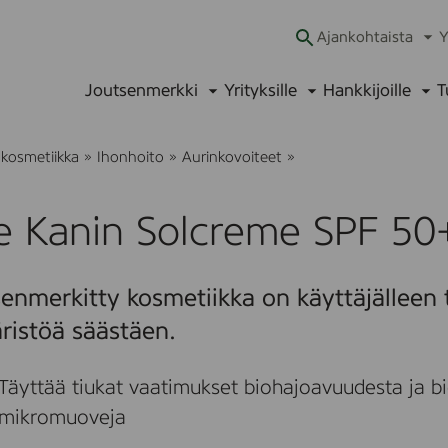
Ajankohtaista
Y
Ava
alav
Joutsenmerkki
Yrityksille
Hankkijoille
T
Avaa
Avaa
Ava
alavalikko
alavalikko
alav
L
 kosmetiikka
»
Ihonhoito
»
Aurinkovoiteet
»
i
l
l
le Kanin Solcreme SPF 50
e
K
a
n
enmerkitty kosmetiikka on käyttäjälleen t
i
n
ristöä säästäen.
S
o
l
Täyttää tiukat vaatimukset biohajoavuudesta ja bi
c
r
mikromuoveja
e
m