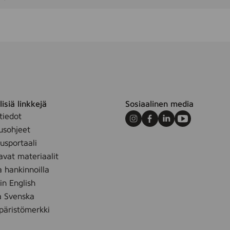
isiä linkkejä
Sosiaalinen media
tiedot
Instagram
Facebook
LinkedIn
Youtube
usohjeet
sportaali
avat materiaalit
a hankinnoilla
 in English
å Svenska
äristömerkki