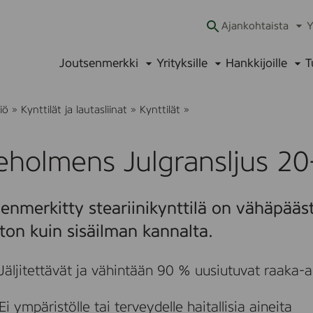
Ajankohtaista
Y
Ava
alav
Joutsenmerkki
Yrityksille
Hankkijoille
T
Avaa
Avaa
Ava
alavalikko
alavalikko
alav
L
iö
»
Kynttilät ja lautasliinat
»
Kynttilät
»
i
l
j
jeholmens Julgransljus 20
e
h
o
l
enmerkitty steariinikynttilä on vähäpääs
m
e
ton kuin sisäilman kannalta.
n
s
J
Jäljitettävät ja vähintään 90 % uusiutuvat raaka-ai
u
l
g
Ei ympäristölle tai terveydelle haitallisia aineita
r