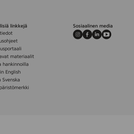
isiä linkkejä
Sosiaalinen media
tiedot
Instagram
Facebook
LinkedIn
Youtube
usohjeet
sportaali
avat materiaalit
a hankinnoilla
 in English
å Svenska
äristömerkki