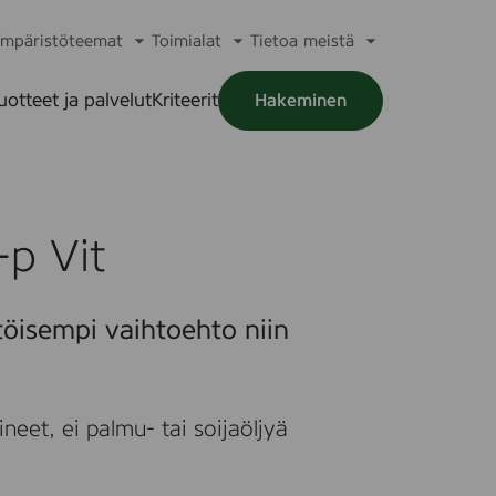
mpäristöteemat
Toimialat
Tietoa meistä
a
Avaa
Avaa
Avaa
alikko
alavalikko
alavalikko
alavalikko
uotteet ja palvelut
Kriteerit
Hakeminen
a
alikko
-p Vit
töisempi vaihtoehto niin
neet, ei palmu- tai soijaöljyä