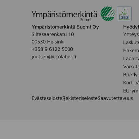
Ympäristömerkintä Suomi Oy
Hyödyll
Siltasaarenkatu 10
Yhteys
00530 Helsinki
Laskut
+358 9 6122 5000
Hakemu
joutsen@ecolabel.fi
Ladatt
Vaikut
Briefly
Kort p
EU-ymp
Evästeseloste
Rekisteriseloste
Saavutettavuus