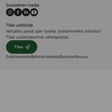
Sosiaalinen media
Instagram
Facebook
LinkedIn
Youtube
Tilaa uutiskirje
Haluatko pysyä ajan tasalla Joutsenmerkin asioista?
Tilaa uutiskirjeemme sähköpostiisi.
Tilaa
Evästeseloste
Rekisteriseloste
Saavutettavuus