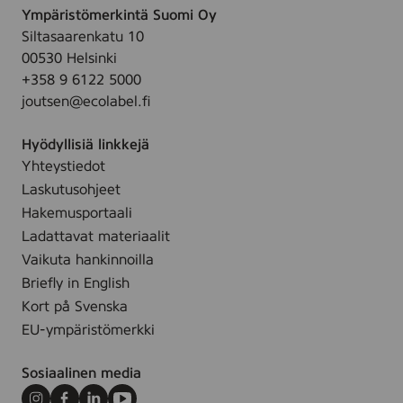
Ympäristömerkintä Suomi Oy
Siltasaarenkatu 10
00530 Helsinki
+358 9 6122 5000
joutsen@ecolabel.fi
Hyödyllisiä linkkejä
Yhteystiedot
Laskutusohjeet
Hakemusportaali
Ladattavat materiaalit
Vaikuta hankinnoilla
Briefly in English
Kort på Svenska
EU-ympäristömerkki
Sosiaalinen media