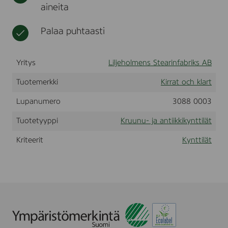
aineita
o
t
l
c
i
h
i
Palaa puhtaasti
K
n
l
a
a
t
r
Yritys
Liljeholmens Stearinfabriks AB
t
Tuotemerkki
Kirrat och klart
Lupanumero
3088 0003
Tuotetyyppi
Kruunu- ja antiikkikynttilät
Kriteerit
Kynttilät