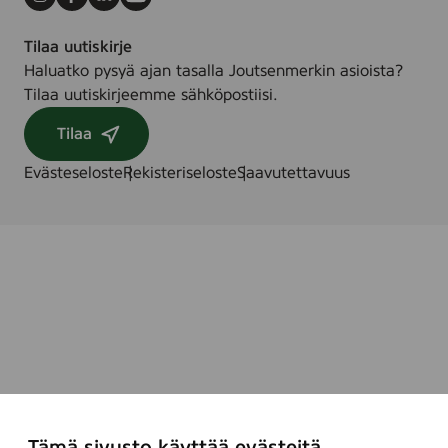
Instagram
Facebook
LinkedIn
Youtube
Tilaa uutiskirje
Haluatko pysyä ajan tasalla Joutsenmerkin asioista?
Tilaa uutiskirjeemme sähköpostiisi.
Tilaa
Evästeseloste
Rekisteriseloste
Saavutettavuus