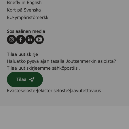
Briefly in English
Kort på Svenska
EU-ympäristömerkki
Sosiaalinen media
Instagram
Facebook
LinkedIn
Youtube
Tilaa uutiskirje
Haluatko pysyä ajan tasalla Joutsenmerkin asioista?
Tilaa uutiskirjeemme sähköpostiisi.
Tilaa
Evästeseloste
Rekisteriseloste
Saavutettavuus