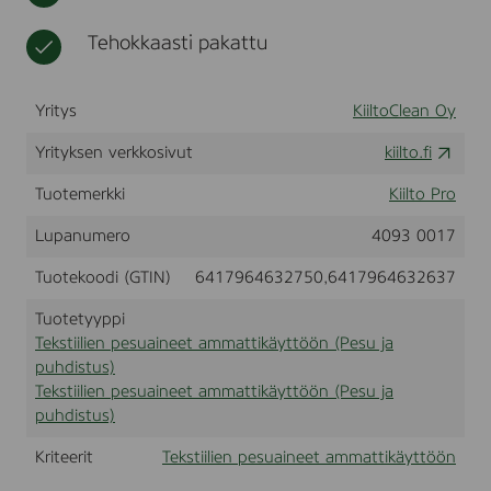
,
t
n
8
e
Tehokkaasti pakattu
k
e
g
t
a
Yritys
KiiltoClean Oy
m
m
Yrityksen verkkosivut
kiilto.fi
a
Tuotemerkki
Kiilto Pro
t
t
Lupanumero
4093 0017
i
k
Tuotekoodi (GTIN)
6417964632750,6417964632637
ä
y
Tuotetyyppi
t
Tekstiilien pesuaineet ammattikäyttöön (Pesu ja
t
puhdistus)
ö
Tekstiilien pesuaineet ammattikäyttöön (Pesu ja
ö
n
puhdistus)
Kriteerit
Tekstiilien pesuaineet ammattikäyttöön