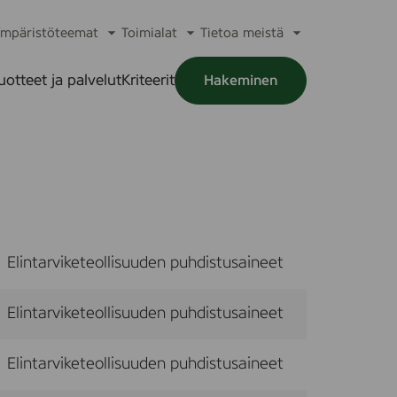
mpäristöteemat
Toimialat
Tietoa meistä
a
Avaa
Avaa
Avaa
alikko
alavalikko
alavalikko
alavalikko
uotteet ja palvelut
Kriteerit
Hakeminen
a
alikko
Elintarviketeollisuuden puhdistusaineet
Elintarviketeollisuuden puhdistusaineet
Elintarviketeollisuuden puhdistusaineet