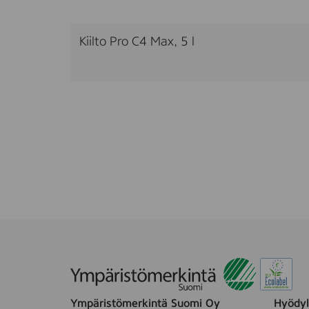
Kiilto Pro C4 Max, 5 l
Ympäristömerkintä Suomi Oy
Hyödyll