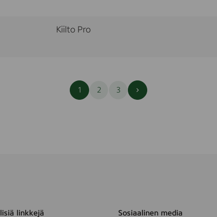
Kiilto Pro
Seuraava
1
2
3
sivu
isiä linkkejä
Sosiaalinen media