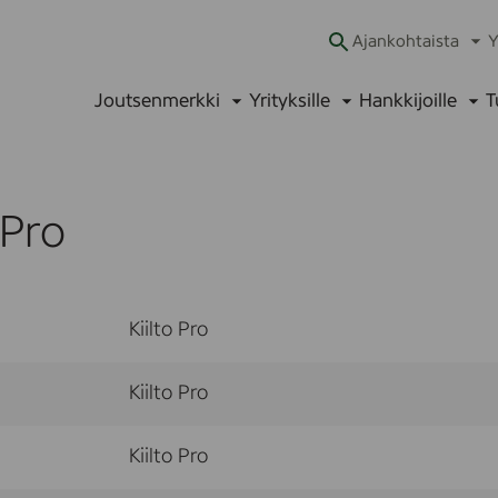
Ajankohtaista
Y
Ava
alav
Joutsenmerkki
Yrityksille
Hankkijoille
T
Avaa
Avaa
Ava
alavalikko
alavalikko
alav
 Pro
Kiilto Pro
Kiilto Pro
Kiilto Pro