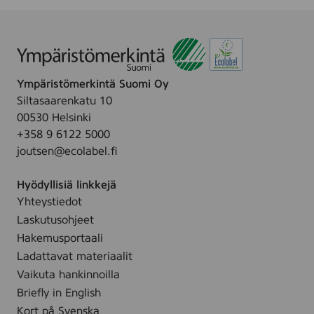
Ympäristömerkintä Suomi Oy
Siltasaarenkatu 10
00530 Helsinki
+358 9 6122 5000
joutsen@ecolabel.fi
Hyödyllisiä linkkejä
Yhteystiedot
Laskutusohjeet
Hakemusportaali
Ladattavat materiaalit
Vaikuta hankinnoilla
Briefly in English
Kort på Svenska