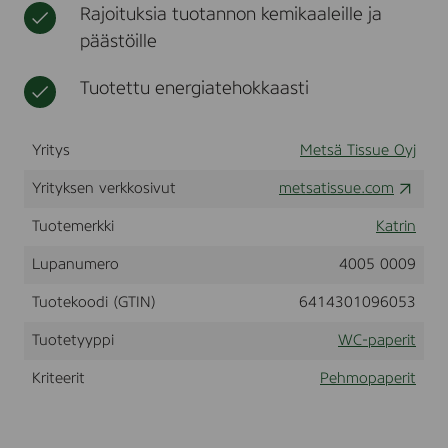
Rajoituksia tuotannon kemikaaleille ja
k
t
t
k
,
päästöille
i
n
a
e
8
Tuotettu energiatehokkaasti
n
r
ä
l
l
Yritys
Metsä Tissue Oyj
i
i
Yrityksen verkkosivut
metsatissue.com
n
a
Tuotemerkki
Katrin
t
Lupanumero
4005 0009
Tuotekoodi (GTIN)
6414301096053
Tuotetyyppi
WC-paperit
Kriteerit
Pehmopaperit