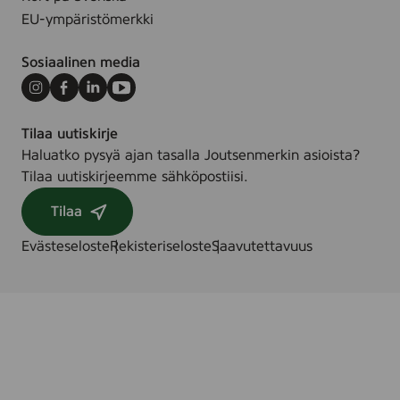
EU-ympäristömerkki
Sosiaalinen media
Instagram
Facebook
LinkedIn
Youtube
Tilaa uutiskirje
Haluatko pysyä ajan tasalla Joutsenmerkin asioista?
Tilaa uutiskirjeemme sähköpostiisi.
Tilaa
Evästeseloste
Rekisteriseloste
Saavutettavuus