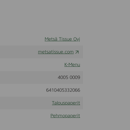
Metsä Tissue Oyj
metsatissue.com
K-Menu
4005 0009
6410405332066
Talouspaperit
Pehmopaperit