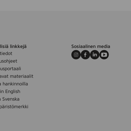
isiä linkkejä
Sosiaalinen media
tiedot
Instagram
Facebook
LinkedIn
Youtube
usohjeet
sportaali
avat materiaalit
a hankinnoilla
 in English
å Svenska
äristömerkki