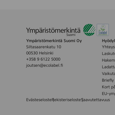
Ympäristömerkintä Suomi Oy
Hyödyll
Siltasaarenkatu 10
Yhteys
00530 Helsinki
Laskut
+358 9 6122 5000
Hakemu
joutsen@ecolabel.fi
Ladatt
Vaikut
Briefly
Kort p
EU-ymp
Evästeseloste
Rekisteriseloste
Saavutettavuus