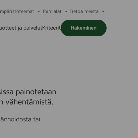
mpäristöteemat
Toimialat
Tietoa meistä
a
Avaa
Avaa
Avaa
alikko
alavalikko
alavalikko
alavalikko
uotteet ja palvelut
Kriteerit
Hakeminen
a
alikko
issa painotetaan
en vähentämistä.
änhoidosta tai