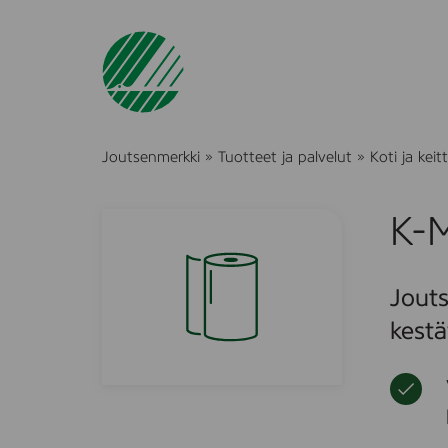
Joutsenmerkki
»
Tuotteet ja palvelut
»
Koti ja keitt
K-M
Jout
kestä