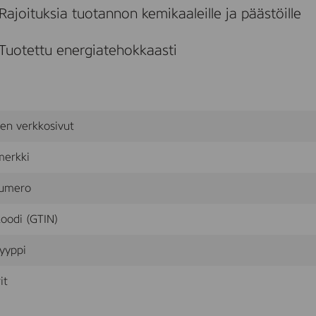
i
Rajoituksia tuotannon kemikaaleille ja päästöille
4
r
l
Tuotettu energiatehokkaasti
sen verkkosivut
merkki
umero
oodi (GTIN)
yyppi
it