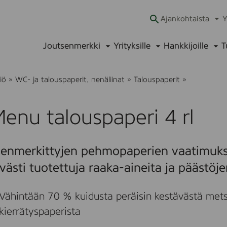
Ajankohtaista
Y
Ava
alav
Joutsenmerkki
Yrityksille
Hankkijoille
T
Avaa
Avaa
Ava
alavalikko
alavalikko
alav
K
iö
»
WC- ja talouspaperit, nenäliinat
»
Talouspaperit
»
-
M
e
enu talouspaperi 4 rl
n
u
t
a
senmerkittyjen pehmopaperien vaatimuks
l
o
västi tuotettuja raaka-aineita ja päästöj
u
s
p
Vähintään 70 % kuidusta peräisin kestävästä mets
a
p
kierrätyspaperista
e
r