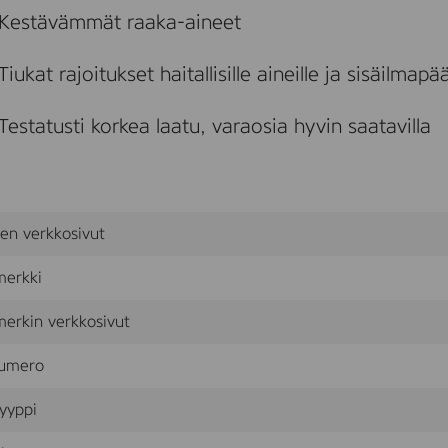
R
Kestävämmät raaka-aineet
C
o
n
Tiukat rajoitukset haitallisille aineille ja sisäilmapää
t
i
n
Testatusti korkea laatu, varaosia hyvin saatavilla
e
n
t
a
l
/
sen verkkosivut
J
e
merkki
n
k
k
erkin verkkosivut
i
s
umero
ä
n
k
yyppi
y