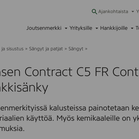
Ajankohtaista
Y
Ava
alav
Joutsenmerkki
Yrityksille
Hankkijoille
T
Avaa
Avaa
Ava
alavalikko
alavalikko
alav
J
ja sisustus
»
Sängyt ja patjat
»
Sängyt
»
e
n
s
sen Contract C5 FR Cont
e
n
C
nkkisänky
o
n
t
r
enmerkityissä kalusteissa painotetaan kes
a
c
iaalien käyttöä. Myös kemikaaleille on yk
t
C
muksia.
5
F