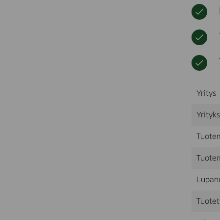
Yritys
Yrityk
Tuote
Tuotem
Lupan
Tuotet