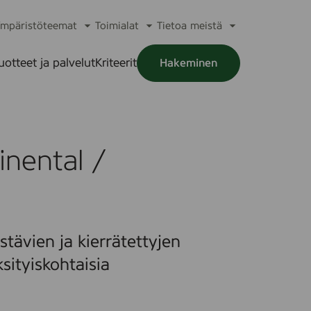
mpäristöteemat
Toimialat
Tietoa meistä
a
Avaa
Avaa
Avaa
alikko
alavalikko
alavalikko
alavalikko
uotteet ja palvelut
Kriteerit
Hakeminen
a
alikko
inental /
tävien ja kierrätettyjen
sityiskohtaisia