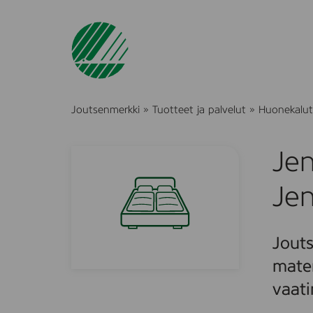
Joutsenmerkki
»
Tuotteet ja palvelut
»
Huonekalut 
Jen
Je
Jouts
mater
vaati