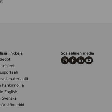
it
isiä linkkejä
Sosiaalinen media
tiedot
Instagram
Facebook
LinkedIn
Youtube
usohjeet
sportaali
avat materiaalit
a hankinnoilla
 in English
å Svenska
äristömerkki