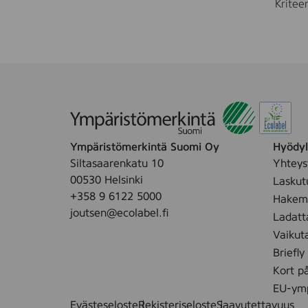
Kriteer
Ympäristömerkintä Suomi Oy
Hyödyll
Siltasaarenkatu 10
Yhteys
00530 Helsinki
Laskut
+358 9 6122 5000
Hakemu
joutsen@ecolabel.fi
Ladatt
Vaikut
Briefly
Kort p
EU-ymp
Evästeseloste
Rekisteriseloste
Saavutettavuus