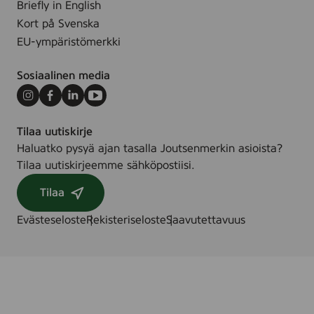
Briefly in English
Kort på Svenska
EU-ympäristömerkki
Sosiaalinen media
Instagram
Facebook
LinkedIn
Youtube
Tilaa uutiskirje
Haluatko pysyä ajan tasalla Joutsenmerkin asioista?
Tilaa uutiskirjeemme sähköpostiisi.
Tilaa
Evästeseloste
Rekisteriseloste
Saavutettavuus