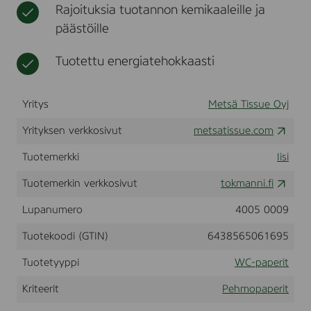
Rajoituksia tuotannon kemikaaleille ja
t
t
,
päästöille
n
e
Tuotettu energiatehokkaasti
n
ä
l
Yritys
Metsä Tissue Oyj
i
i
Yrityksen verkkosivut
metsatissue.com
n
a
Tuotemerkki
Iisi
t
Tuotemerkin verkkosivut
tokmanni.fi
Lupanumero
4005 0009
Tuotekoodi (GTIN)
6438565061695
Tuotetyyppi
WC-paperit
Kriteerit
Pehmopaperit