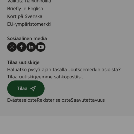
n
Vaikuta hankinnoilla
t
Briefly in English
Kort på Svenska
EU-ympäristömerkki
Sosiaalinen media
Instagram
Facebook
LinkedIn
Youtube
Tilaa uutiskirje
Haluatko pysyä ajan tasalla Joutsenmerkin asioista?
Tilaa uutiskirjeemme sähköpostiisi.
Tilaa
Evästeseloste
Rekisteriseloste
Saavutettavuus