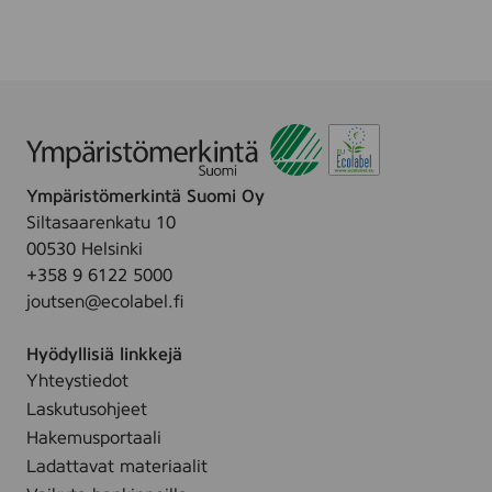
l
l
e
n
a
t
-
F
a
Ympäristömerkintä Suomi Oy
r
v
Siltasaarenkatu 10
e
00530 Helsinki
t
+358 9 6122 5000
-
M
joutsen@ecolabel.fi
a
l
Hyödyllisiä linkkejä
v
a
Yhteystiedot
-
Laskutusohjeet
A
d
Hakemusportaali
v
Ladattavat materiaalit
e