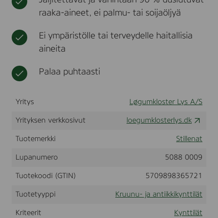
Jäljitettävät ja vähintään 90 % uusiutuvat
n
t
l
raaka-aineet, ei palmu- tai soijaöljyä
e
i
l
i
y
Ei ympäristölle tai terveydelle haitallisia
n
s
a
aineita
-
t
2
,
Palaa puhtaasti
2
x
2
Yritys
Løgumkloster Lys A/S
9
c
Yrityksen verkkosivut
loegumklosterlys.dk
m
.
-
Tuotemerkki
Stillenat
4
-
Lupanumero
5088 0009
P
A
Tuotekoodi (GTIN)
5709898365721
K
-
Tuotetyyppi
Kruunu- ja antiikkikynttilät
S
t
Kriteerit
Kynttilät
i