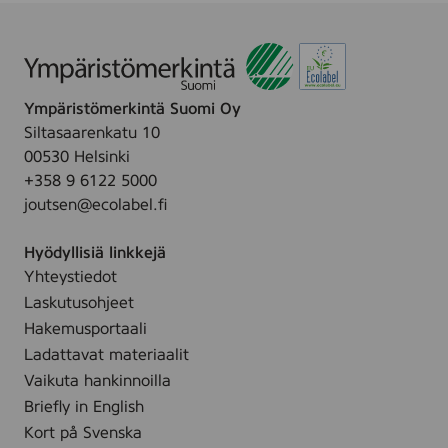
v
b
l
å
Ympäristömerkintä Suomi Oy
Siltasaarenkatu 10
00530 Helsinki
+358 9 6122 5000
joutsen@ecolabel.fi
Hyödyllisiä linkkejä
Yhteystiedot
Laskutusohjeet
Hakemusportaali
Ladattavat materiaalit
Vaikuta hankinnoilla
Briefly in English
Kort på Svenska