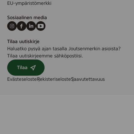
EU-ympäristömerkki
Sosiaalinen media
Instagram
Facebook
LinkedIn
Youtube
Tilaa uutiskirje
Haluatko pysyä ajan tasalla Joutsenmerkin asioista?
Tilaa uutiskirjeemme sähköpostiisi.
Tilaa
Evästeseloste
Rekisteriseloste
Saavutettavuus