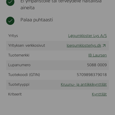
Ei ympäristölle tai terveydelle haitallisia
t
t
l
aineita
e
i
l
i
y
Palaa puhtaasti
n
s
a
-
t
1
Yritys
Løgumkloster Lys A/S
,
3
Yrityksen verkkosivut
x
loegumklosterlys.dk
3
0
Tuotemerkki
IB Laursen
c
m
Lupanumero
5088 0009
.
-
Tuotekoodi (GTIN)
5709898379018
C
e
Tuotetyyppi
Kruunu- ja antiikkikynttilät
l
i
Kriteerit
Kynttilät
a
-
S
t
ø