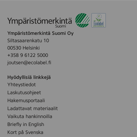
Ympäristömerkintä Suomi Oy
Siltasaarenkatu 10
00530 Helsinki
+358 9 6122 5000
joutsen@ecolabel.fi
Hyödyllisiä linkkejä
Yhteystiedot
Laskutusohjeet
Hakemusportaali
Ladattavat materiaalit
Vaikuta hankinnoilla
Briefly in English
Kort på Svenska