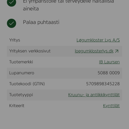
Ei ympäristölle tai terveydelle haitallisia
,
t
l
aineita
6
i
x
i
3
Palaa puhtaasti
n
0
a
c
t
m
Yritys
Løgumkloster Lys A/S
,
U
Yrityksen verkkosivut
f
loegumklosterlys.dk
a
r
Tuotemerkki
IB Laursen
v
e
Lupanumero
5088 0009
t
Tuotekoodi (GTIN)
5709898345228
Tuotetyyppi
Kruunu- ja antiikkikynttilät
Kriteerit
Kynttilät