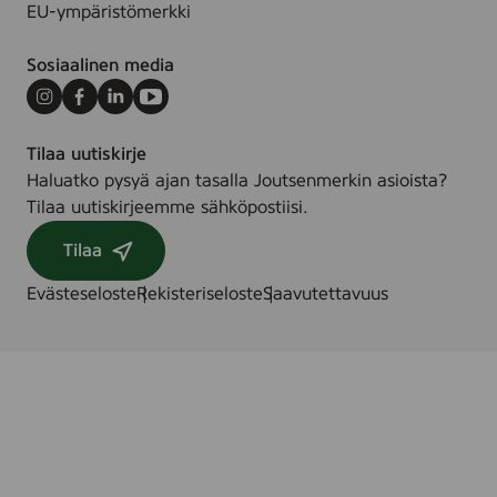
EU-ympäristömerkki
Sosiaalinen media
Instagram
Facebook
LinkedIn
Youtube
Tilaa uutiskirje
Haluatko pysyä ajan tasalla Joutsenmerkin asioista?
Tilaa uutiskirjeemme sähköpostiisi.
Tilaa
Evästeseloste
Rekisteriseloste
Saavutettavuus