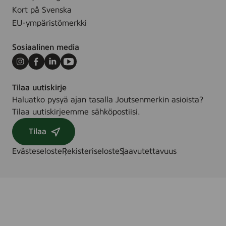
Kort på Svenska
EU-ympäristömerkki
Sosiaalinen media
Instagram
Facebook
LinkedIn
Youtube
Tilaa uutiskirje
Haluatko pysyä ajan tasalla Joutsenmerkin asioista?
Tilaa uutiskirjeemme sähköpostiisi.
Tilaa
Evästeseloste
Rekisteriseloste
Saavutettavuus