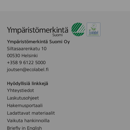
-
1
0
-
2
0
2
+
Ympäristömerkintä Suomi Oy
0
Siltasaarenkatu 10
9
00530 Helsinki
-
0
+358 9 6122 5000
9
joutsen@ecolabel.fi
0
Hyödyllisiä linkkejä
Yhteystiedot
Laskutusohjeet
Hakemusportaali
Ladattavat materiaalit
Vaikuta hankinnoilla
Briefly in English