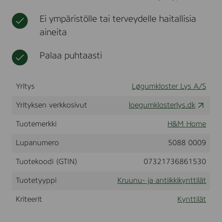
l
t
l
y
Ei ympäristölle tai terveydelle haitallisia
i
s
i
aineita
-
n
2
a
,
Palaa puhtaasti
t
2
x
2
Yritys
Løgumkloster Lys A/S
5
c
Yrityksen verkkosivut
loegumklosterlys.dk
m
.
-
Tuotemerkki
H&M Home
2
-
Lupanumero
5088 0009
P
A
Tuotekoodi (GTIN)
07321736861530
K
-
Tuotetyyppi
Kruunu- ja antiikkikynttilät
P
o
Kriteerit
Kynttilät
l
k
a