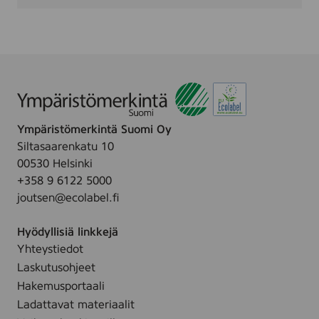
l
a
c
k
&
G
r
e
e
n
Ympäristömerkintä Suomi Oy
Siltasaarenkatu 10
00530 Helsinki
+358 9 6122 5000
joutsen@ecolabel.fi
Hyödyllisiä linkkejä
Yhteystiedot
Laskutusohjeet
Hakemusportaali
Ladattavat materiaalit