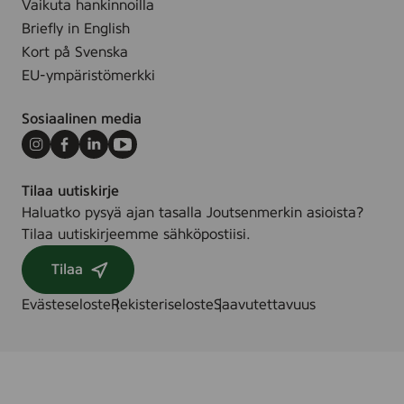
Vaikuta hankinnoilla
Briefly in English
Kort på Svenska
EU-ympäristömerkki
Sosiaalinen media
Instagram
Facebook
LinkedIn
Youtube
Tilaa uutiskirje
Haluatko pysyä ajan tasalla Joutsenmerkin asioista?
Tilaa uutiskirjeemme sähköpostiisi.
Tilaa
Evästeseloste
Rekisteriseloste
Saavutettavuus