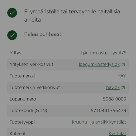
m
t
l
a
Ei ympäristölle tai terveydelle haitallisia
i
l
i
aineita
l
n
-
a
6
Palaa puhtaasti
t
,
8
x
Yritys
Løgumkloster Lys A/S
1
5
Yrityksen verkkosivut
loegumklosterlys.dk
c
m
.
Tuotemerkki
HAY
-
O
Tuotemerkin verkkosivut
hay.dk
f
f
Lupanumero
5088 0009
W
h
Tuotekoodi (GTIN)
5710441356479
i
t
Tuotetyyppi
Kruunu- ja antiikkikynttilät
e
,
Kriteerit
Kynttilät
B