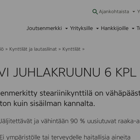
Ajankohtaista
Y
Ava
alav
Joutsenmerkki
Yrityksille
Hankkijoille
T
Avaa
Avaa
Ava
alavalikko
alavalikko
alav
H
iö
»
Kynttilät ja lautasliinat
»
Kynttilät
»
A
V
I
VI JUHLAKRUUNU 6 KPL
J
U
H
L
enmerkitty steariinikynttilä on vähäpääs
A
K
ton kuin sisäilman kannalta.
R
U
U
Jäljitettävät ja vähintään 90 % uusiutuvat raaka-ai
N
U
6
Ei ympäristölle tai terveydelle haitallisia aineita
K