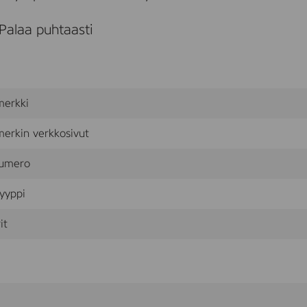
P
L
Palaa puhtaasti
merkki
erkin verkkosivut
umero
yyppi
it