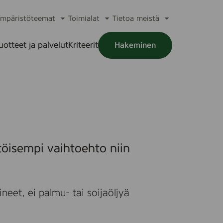
mpäristöteemat
Toimialat
Tietoa meistä
a
Avaa
Avaa
Avaa
alikko
alavalikko
alavalikko
alavalikko
uotteet ja palvelut
Kriteerit
Hakeminen
a
alikko
töisempi vaihtoehto niin
neet, ei palmu- tai soijaöljyä