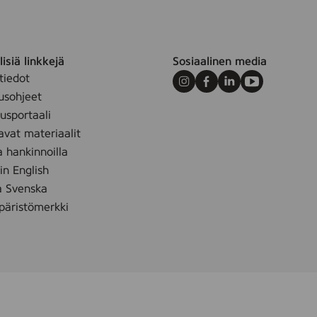
isiä linkkejä
Sosiaalinen media
tiedot
Instagram
Facebook
LinkedIn
Youtube
usohjeet
sportaali
avat materiaalit
a hankinnoilla
 in English
å Svenska
äristömerkki