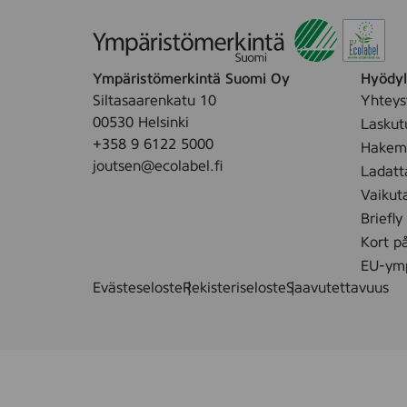
Ympäristömerkintä Suomi Oy
Hyödyll
Siltasaarenkatu 10
Yhteys
00530 Helsinki
Laskut
+358 9 6122 5000
Hakemu
joutsen@ecolabel.fi
Ladatt
Vaikut
Briefly
Kort p
EU-ymp
Evästeseloste
Rekisteriseloste
Saavutettavuus