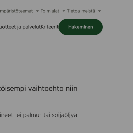
mpäristöteemat
Toimialat
Tietoa meistä
a
Avaa
Avaa
Avaa
alikko
alavalikko
alavalikko
alavalikko
uotteet ja palvelut
Kriteerit
Hakeminen
a
alikko
töisempi vaihtoehto niin
neet, ei palmu- tai soijaöljyä