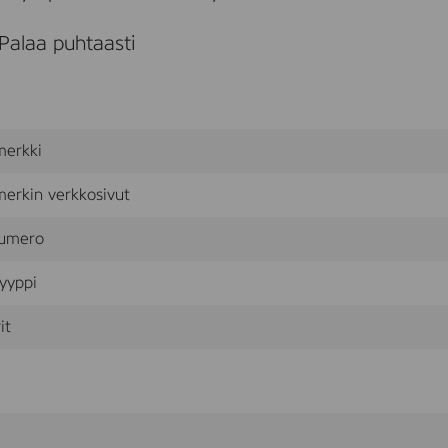
U
S
Palaa puhtaasti
T
A
merkki
erkin verkkosivut
umero
yyppi
it