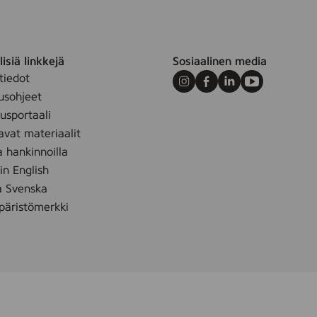
isiä linkkejä
Sosiaalinen media
tiedot
Instagram
Facebook
LinkedIn
Youtube
usohjeet
sportaali
avat materiaalit
a hankinnoilla
 in English
å Svenska
äristömerkki