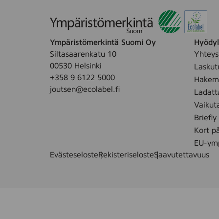
Ympäristömerkintä Suomi Oy
Hyödyll
Siltasaarenkatu 10
Yhteys
00530 Helsinki
Laskut
+358 9 6122 5000
Hakemu
joutsen@ecolabel.fi
Ladatt
Vaikut
Briefly
Kort p
EU-ymp
Evästeseloste
Rekisteriseloste
Saavutettavuus