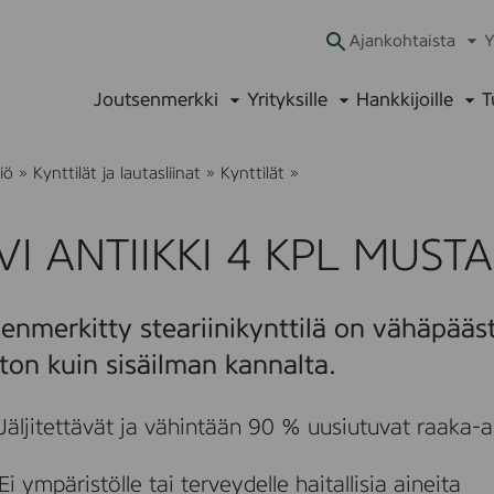
Ajankohtaista
Y
Ava
alav
Joutsenmerkki
Yrityksille
Hankkijoille
T
Avaa
Avaa
Ava
alavalikko
alavalikko
alav
H
iö
»
Kynttilät ja lautasliinat
»
Kynttilät
»
A
V
I
VI ANTIIKKI 4 KPL MUSTA
A
N
T
I
enmerkitty steariinikynttilä on vähäpääs
I
K
ton kuin sisäilman kannalta.
K
I
4
Jäljitettävät ja vähintään 90 % uusiutuvat raaka-ai
K
P
L
Ei ympäristölle tai terveydelle haitallisia aineita
M