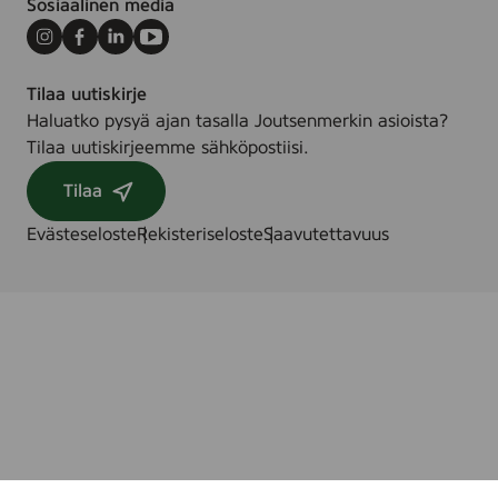
Sosiaalinen media
Instagram
Facebook
LinkedIn
Youtube
Tilaa uutiskirje
Haluatko pysyä ajan tasalla Joutsenmerkin asioista?
Tilaa uutiskirjeemme sähköpostiisi.
Tilaa
Evästeseloste
Rekisteriseloste
Saavutettavuus