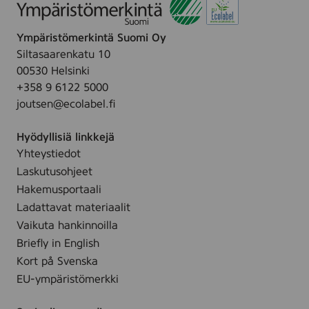
Ympäristömerkintä Suomi Oy
Siltasaarenkatu 10
00530 Helsinki
+358 9 6122 5000
joutsen@ecolabel.fi
Hyödyllisiä linkkejä
Yhteystiedot
Laskutusohjeet
Hakemusportaali
Ladattavat materiaalit
Vaikuta hankinnoilla
Briefly in English
Kort på Svenska
EU-ympäristömerkki