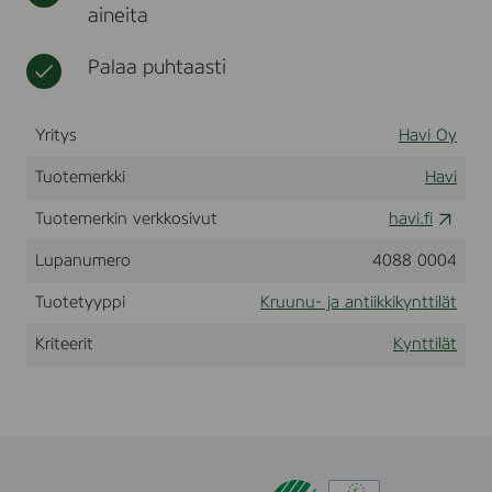
aineita
O
t
l
L
i
I
i
Palaa puhtaasti
A
n
a
t
Yritys
Havi Oy
Tuotemerkki
Havi
Tuotemerkin verkkosivut
havi.fi
Lupanumero
4088 0004
Tuotetyyppi
Kruunu- ja antiikkikynttilät
Kriteerit
Kynttilät